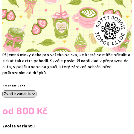
Příjemná minky deka pro vašeho pejska, ke které se může přitulit a
získat tak extra pohodlí. Skvěle poslouží například v přepravce do
auta, v pelíšku nebo na gauči, který zároveň ochrání před
poškozením od drápků.
ROZMĚR DEKY
od
800 Kč
Měrná
Zvolte variantu
cena: