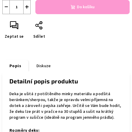
−
+
Do košíku
Zeptat se
Sdílet
Popis
Diskuze
Detailní popis produktu
Deka je ušitá z potištěného minky materiálu a podšitá
beránkem/sherpou, takže je opravdu velmi příjemná na
dotek a zároveň i pejska zahřeje. Určitě se Vám bude hodit,
že deku lze prát v pračce na 30 stupňů a sušit na krátký
program v sušičce (ideálně na program jemného prádla).
Rozměry deky: