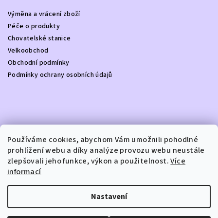
a
Výměna a vrácení zboží
t
Péče o produkty
í
Chovatelské stanice
Velkoobchod
Obchodní podmínky
Podmínky ochrany osobních údajů
Kontakt
Používáme cookies, abychom Vám umožnili pohodlné
prohlížení webu a díky analýze provozu webu neustále
info
@
dottydoggie.cz
zlepšovali jeho funkce, výkon a použitelnost.
Více
+420739459984
informací
Nastavení