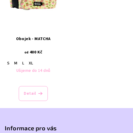
Obojek - MATCHA
400 Kč
od
S
M
L
XL
Ušijeme do 14 dnů
Detail
Z
á
p
Informace pro vás