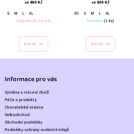
400 Kč
800 Kč
od
od
S
M
L
XL
XS
S
M
L
XL
Ušijeme do 14 dnů
Skladem
(1 ks)
Detail
Detail
Z
á
p
Informace pro vás
a
Výměna a vrácení zboží
t
Péče o produkty
í
Chovatelské stanice
Velkoobchod
Obchodní podmínky
Podmínky ochrany osobních údajů