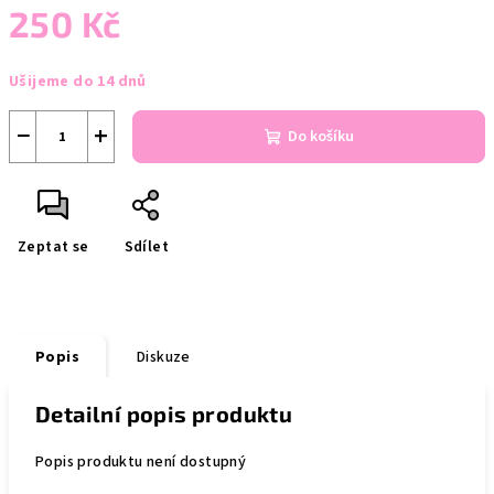
250 Kč
Měrná
Ušijeme do 14 dnů
cena:
−
+
Do košíku
Zeptat se
Sdílet
Popis
Diskuze
Detailní popis produktu
Popis produktu není dostupný