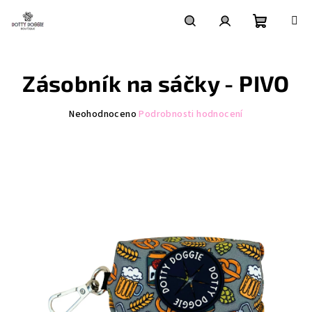
Přejít
na
obsah
Nákupní
Hledat
Přihlášení
Zásobník na sáčky - PIVO
košík
Průměrné
Neohodnoceno
Podrobnosti hodnocení
hodnocení
produktu
je
0,0
z
5
hvězdiček.