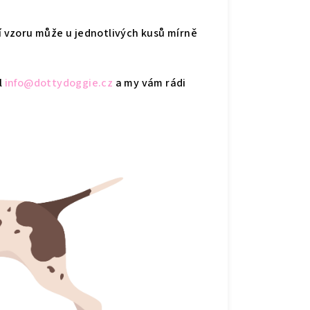
ní vzoru může u jednotlivých kusů mírně
l
info@dottydoggie.cz
a my vám rádi