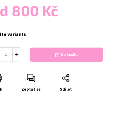
od
800 Kč
ná
a:
lte variantu
+
Do košíku
sk
Zeptat se
Sdílet