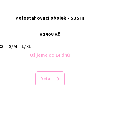
Polostahovací obojek - SUSHI
450 Kč
od
XS
S/M
L/XL
Ušijeme do 14 dnů
Detail