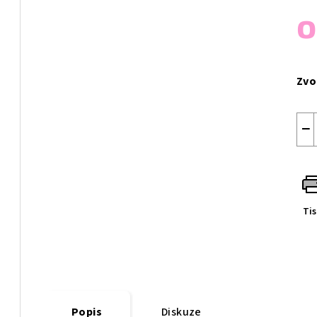
Měr
cen
Zvo
−
Ti
Popis
Diskuze