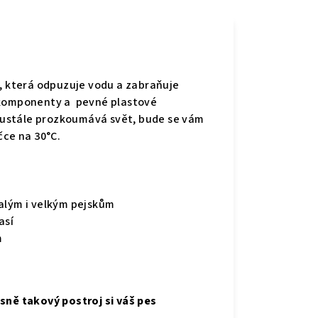
,
která
odpuzuje vodu a zabraňuje
é komponenty a pevné plastové
ustále prozkoumává svět, bude se vám
ačce na 30°C.
malým i velkým pejskům
así
m
e
sně takový postroj si váš pes