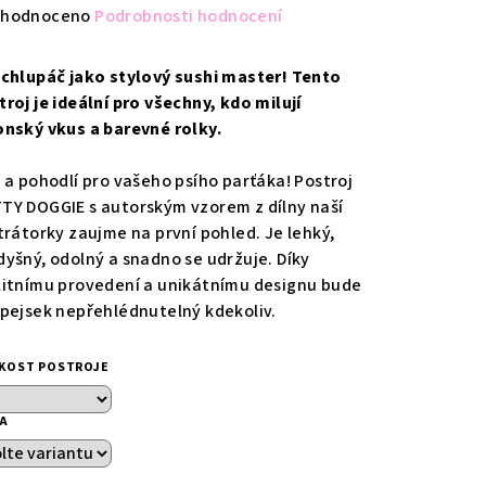
měrné
hodnoceno
Podrobnosti hodnocení
nocení
duktu
 chlupáč jako stylový sushi master! Tento
troj je ideální pro všechny, kdo milují
onský vkus a barevné rolky.
l a pohodlí pro vašeho psího parťáka! Postroj
zdiček.
TY DOGGIE s autorským vzorem z dílny naší
strátorky zaujme na první pohled. Je lehký,
dyšný, odolný a snadno se udržuje. Díky
litnímu provedení a unikátnímu designu bude
 pejsek nepřehlédnutelný kdekoliv.
IKOST POSTROJE
KA