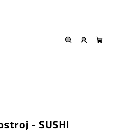
Hledat
Přihlášení
Nákupní
košík
ostroj - SUSHI