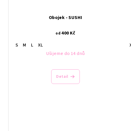
Obojek - SUSHI
400 Kč
od
S
M
L
XL
Ušijeme do 14 dnů
Průměrné
hodnocení
Detail
produktu
je
4,0
z
5
hvězdiček.