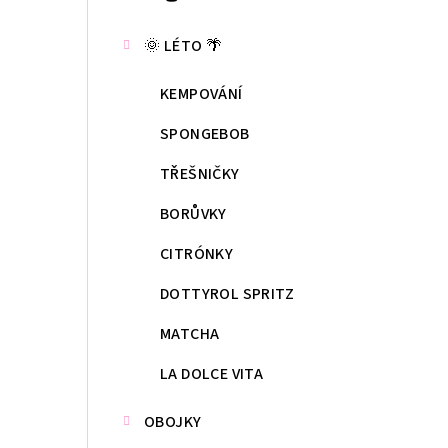
kategorie
s
🌞 LÉTO 🌴
t
KEMPOVÁNÍ
r
a
SPONGEBOB
n
TŘEŠNIČKY
n
BORŮVKY
í
CITRÓNKY
p
DOTTYROL SPRITZ
a
MATCHA
n
LA DOLCE VITA
e
OBOJKY
l