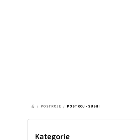
Přejít
na
obsah
/
POSTROJE
/
POSTROJ - SUSHI
DOMŮ
P
o
Kategorie
Přeskočit