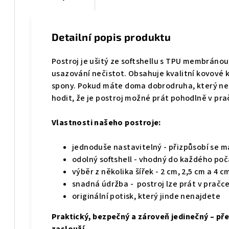
Detailní popis produktu
Postroj je
ušitý ze softshellu s TPU membránou
usazování nečistot
. Obsahuje kvalitní kovov
spony. Pokud máte doma dobrodruha, který ne
hodit, že je postroj možné prát pohodlně v pr
Vlastnosti našeho postroje:
jednoduše nastavitelný - přizpůsobí se 
odolný softshell - vhodný do každého poč
výběr z několika šířek - 2 cm, 2,5 cm a 4 c
snadná údržba - postroj lze prát v pračc
originální potisk, který jinde nenajdete
Praktický, bezpečný a zároveň jedinečný – pře