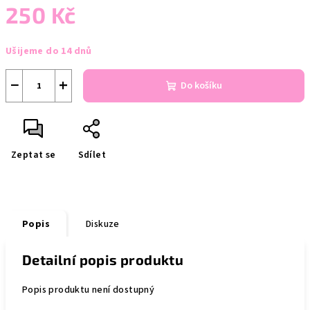
250 Kč
Měrná
Ušijeme do 14 dnů
cena:
−
+
Do košíku
Zeptat se
Sdílet
Popis
Diskuze
Detailní popis produktu
Popis produktu není dostupný