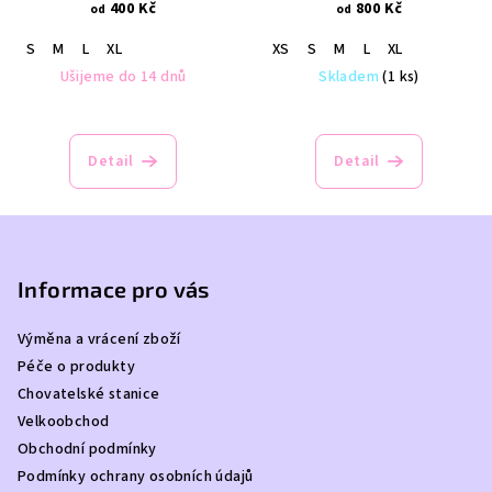
400 Kč
800 Kč
od
od
S
M
L
XL
XS
S
M
L
XL
Ušijeme do 14 dnů
Skladem
(1 ks)
Průměrné
hodnocení
produktu
Detail
Detail
je
4,0
z
Z
5
á
hvězdiček.
p
Informace pro vás
a
Výměna a vrácení zboží
t
Péče o produkty
í
Chovatelské stanice
Velkoobchod
Obchodní podmínky
Podmínky ochrany osobních údajů