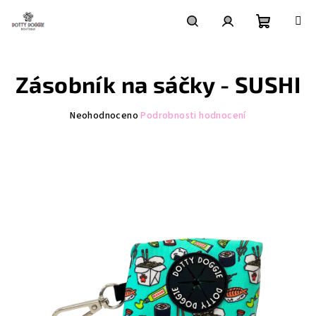
Přejít
na
obsah
Nákupní
Hledat
Přihlášení
Zásobník na sáčky - SUSHI
košík
Průměrné
Neohodnoceno
Podrobnosti hodnocení
hodnocení
produktu
je
0,0
z
5
hvězdiček.