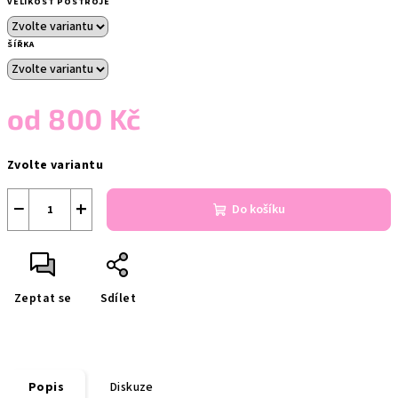
VELIKOST POSTROJE
ŠÍŘKA
od
800 Kč
Měrná
Zvolte variantu
cena:
−
+
Do košíku
Zeptat se
Sdílet
Popis
Diskuze