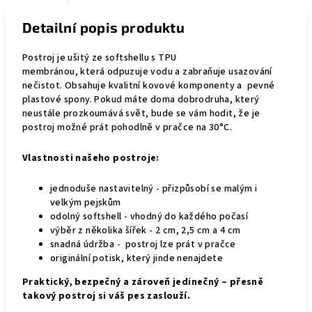
Detailní popis produktu
Postroj je
ušitý ze softshellu s TPU
membránou,
která
odpuzuje vodu a zabraňuje usazování
nečistot
. Obsahuje kvalitní kovové komponenty a pevné
plastové spony. Pokud máte doma dobrodruha, který
neustále prozkoumává svět, bude se vám hodit, že je
postroj možné prát pohodlně v pračce na 30°C.
Vlastnosti našeho postroje:
jednoduše nastavitelný - přizpůsobí se malým i
velkým pejskům
odolný softshell - vhodný do každého počasí
výběr z několika šířek - 2 cm, 2,5 cm a 4 cm
snadná údržba - postroj lze prát v pračce
originální potisk, který jinde nenajdete
Praktický, bezpečný a zároveň jedinečný – přesně
takový postroj si váš pes zaslouží.