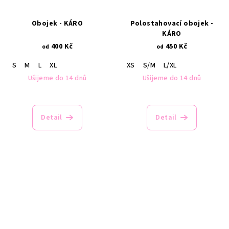
Obojek - KÁRO
Polostahovací obojek -
KÁRO
400 Kč
450 Kč
od
od
S
M
L
XL
XS
S/M
L/XL
Ušijeme do 14 dnů
Ušijeme do 14 dnů
Detail
Detail