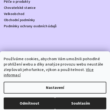
Péče o produkty
í
Chovatelské stanice
Velkoobchod
Obchodní podmínky
Podmínky ochrany osobních údajů
Kontakt
Používáme cookies, abychom Vám umožnili pohodlné
prohlížení webu a díky analýze provozu webu neustále
info
@
dottydoggie.cz
zlepšovali jeho funkce, výkon a použitelnost.
Více
+420739459984
informací
Nastavení
Copyright 2026
DOTTY DOGGIE
. Všechna práva vyhrazena.
Odmítnout
Souhlasím
Vytvořil Shoptet