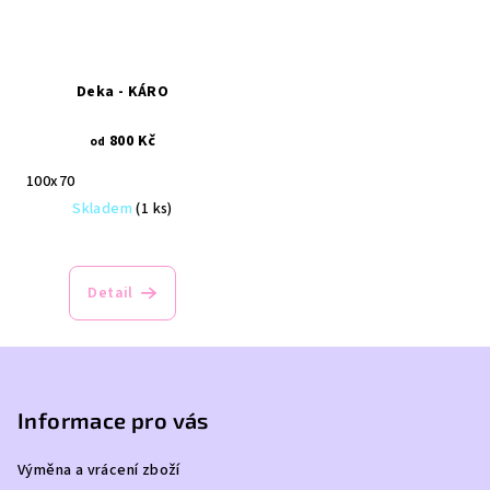
Deka - KÁRO
800 Kč
od
100x70
Skladem
(1 ks)
Detail
Z
á
p
Informace pro vás
a
Výměna a vrácení zboží
t