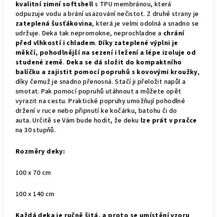
kvalitní zimní softshell
s TPU membránou, která
odpuzuje vodu a brání usazování nečistot. Z druhé strany je
zateplená šusťákovina
, která je velmi odolná a snadno se
udržuje. Deka tak nepromokne, neprochladne a
chrání
před vlhkostí i chladem
.
Díky zateplené výplni je
měkčí, pohodlnější na sezení i ležení a lépe izoluje od
studené země
.
Deka se dá složit do kompaktního
balíčku a zajistit pomocí popruhů s kovovými kroužky
,
díky čemuž je snadno přenosná. Stačí ji přeložit napůl a
smotat. Pak pomocí popruhů utáhnout a můžete opět
vyrazit na cestu. Praktické popruhy umožňují pohodlné
držení v ruce nebo připnutí ke kočárku, batohu či do
auta.
Určitě se Vám bude hodit, že deku
lze prát v pračce
na 30 stupňů.
Rozměry deky:
100 x 70 cm
100 x 140 cm
Každá deka je ručně šitá, a proto se umístění vzoru