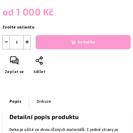
od
1 000 Kč
Měrná
Zvolte variantu
cena:
−
+
Do košíku
Zeptat se
Sdílet
Popis
Diskuze
Detailní popis produktu
Deka je ušitá ze dvou různých materiálů. Z jedné strany je