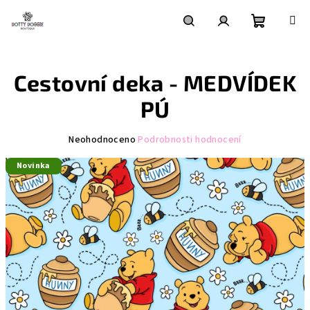
Přejít
na
obsah
Nákupní
Hledat
Přihlášení
Cestovní deka - MEDVÍDEK
košík
PÚ
Průměrné
Neohodnoceno
Podrobnosti hodnocení
hodnocení
Novinka
produktu
je
0,0
z
5
hvězdiček.