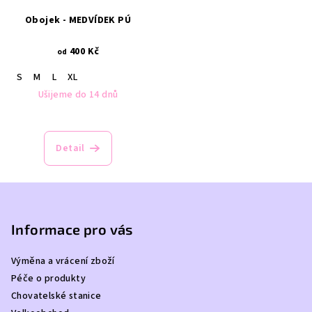
Obojek - MEDVÍDEK PÚ
400 Kč
od
S
M
L
XL
Ušijeme do 14 dnů
Detail
Z
á
p
Informace pro vás
a
Výměna a vrácení zboží
t
Péče o produkty
í
Chovatelské stanice