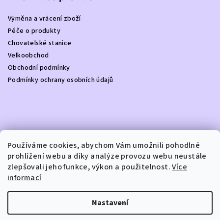
a
Výměna a vrácení zboží
t
Péče o produkty
í
Chovatelské stanice
Velkoobchod
Obchodní podmínky
Podmínky ochrany osobních údajů
Kontakt
Používáme cookies, abychom Vám umožnili pohodlné
prohlížení webu a díky analýze provozu webu neustále
info
@
dottydoggie.cz
zlepšovali jeho funkce, výkon a použitelnost.
Více
+420739459984
informací
Nastavení