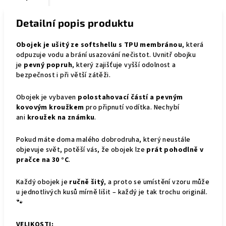
Detailní popis produktu
Obojek je ušitý ze softshellu s TPU membránou
, která
odpuzuje vodu a brání usazování nečistot. Uvnitř obojku
je
pevný popruh
, který zajišťuje vyšší odolnost a
bezpečnost i při větší zátěži.
Obojek je vybaven
polostahovací částí a pevným
kovovým kroužkem
pro připnutí vodítka. Nechybí
ani
kroužek na známku
.
Pokud máte doma malého dobrodruha, který neustále
objevuje svět, potěší vás, že obojek lze
prát pohodlně v
pračce na 30 °C
.
Každý obojek je
ručně šitý
, a proto se umístění vzoru může
u jednotlivých kusů mírně lišit – každý je tak trochu originál.
🐾
VELIKOSTI: