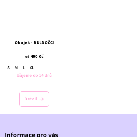
Obojek - BULDOČCI
400 Kč
od
S
M
L
XL
Ušijeme do 14 dnů
Detail
Z
á
p
Informace pro vás