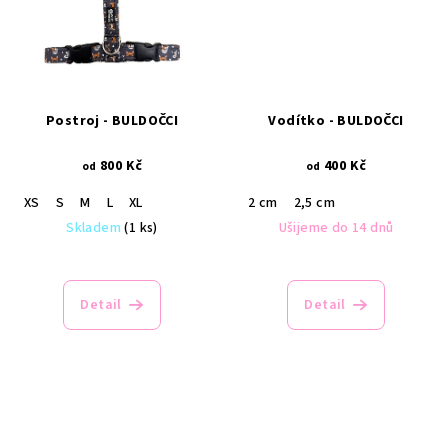
Postroj - BULDOČCI
Vodítko - BULDOČCI
800 Kč
400 Kč
od
od
XS
S
M
L
XL
2 cm
2,5 cm
Skladem
(1 ks)
Ušijeme do 14 dnů
Detail
Detail