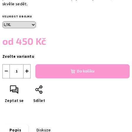
skvěle sedět.
VELIKOST OBOJKU
od
450 Kč
Měrná
Zvolte variantu
cena:
−
+
Do košíku
Zeptat se
Sdílet
Popis
Diskuze