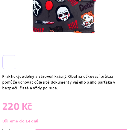
Praktický, odolný a zároveň krásný. Obal na očkovací průkaz
pomůže uchovat důležité dokumenty vašeho psího parťáka v
bezpečí, čisté a vždy po ruce.
220 Kč
Měrná
Ušijeme do 14 dnů
cena: