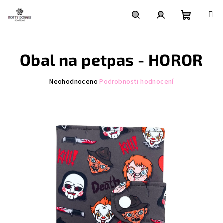
Přejít
na
obsah
Nákupní
Hledat
Přihlášení
Obal na petpas - HOROR
košík
Průměrné
Neohodnoceno
Podrobnosti hodnocení
hodnocení
produktu
je
0,0
z
5
hvězdiček.