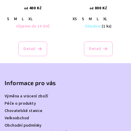
400 Kč
800 Kč
od
od
S
M
L
XL
XS
S
M
L
XL
Ušijeme do 14 dnů
Skladem
(1 ks)
Detail
Detail
Z
á
p
Informace pro vás
a
Výměna a vrácení zboží
t
Péče o produkty
í
Chovatelské stanice
Velkoobchod
Obchodní podmínky