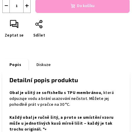
−
+
Do košíku
Zeptat se
Sdílet
Popis
Diskuze
Detailní popis produktu
Obal je ušitý ze softshellu s TPU membránou
, která
odpuzuje vodu a brání usazování nečistot. Můžete jej
pohodlně prát v pračce na 30 °C.
Každý obal je ručně šitý, a proto se umístění vzoru
může u jednotlivých kusů mírně lišit – každý je tak
trochu originál.
🐾