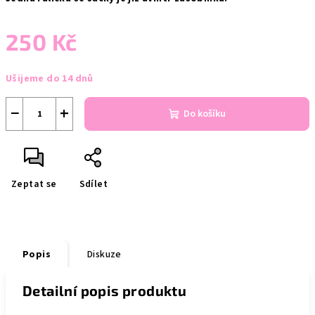
250 Kč
Měrná
Ušijeme do 14 dnů
cena:
−
+
Do košíku
Zeptat se
Sdílet
Popis
Diskuze
Detailní popis produktu