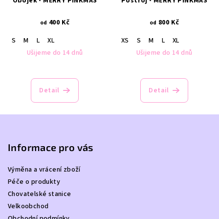
Obojek - MERRY PINKMAS
Postroj - MERRY PINKMAS
400 Kč
800 Kč
od
od
S
M
L
XL
XS
S
M
L
XL
Ušijeme do 14 dnů
Ušijeme do 14 dnů
Detail
Detail
Z
á
p
Informace pro vás
a
Výměna a vrácení zboží
t
Péče o produkty
í
Chovatelské stanice
Velkoobchod
Obchodní podmínky