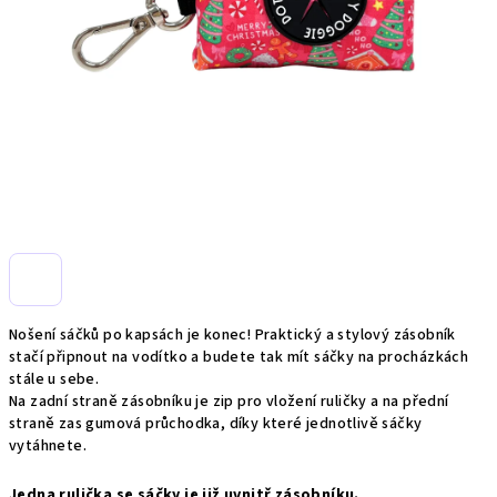
Nošení sáčků po kapsách je konec! Praktický a stylový zásobník
stačí připnout na vodítko a budete tak mít sáčky na procházkách
stále u sebe.
Na zadní straně zásobníku je zip pro vložení ruličky a na přední
straně zas gumová průchodka, díky které jednotlivě sáčky
vytáhnete.
Jedna rulička se sáčky je již uvnitř zásobníku.