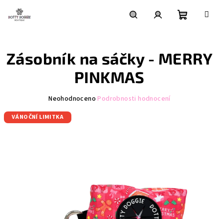
Přejít
na
obsah
Nákupní
Hledat
Přihlášení
Zásobník na sáčky - MERRY
košík
PINKMAS
Průměrné
Neohodnoceno
Podrobnosti hodnocení
hodnocení
VÁNOČNÍ LIMITKA
produktu
je
0,0
z
5
hvězdiček.