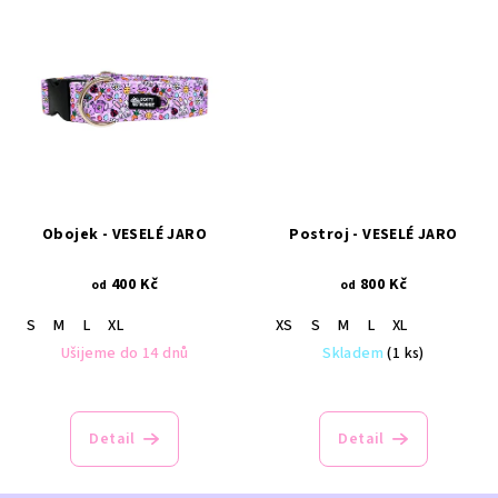
Obojek - VESELÉ JARO
Postroj - VESELÉ JARO
400 Kč
800 Kč
od
od
S
M
L
XL
XS
S
M
L
XL
Ušijeme do 14 dnů
Skladem
(1 ks)
Detail
Detail