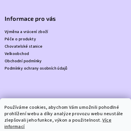
Z
á
p
Informace pro vás
a
Výměna a vrácení zboží
t
Péče o produkty
í
Chovatelské stanice
Velkoobchod
Obchodní podmínky
Podmínky ochrany osobních údajů
Kontakt
Používáme cookies, abychom Vám umožnili pohodlné
prohlížení webu a díky analýze provozu webu neustále
info
@
dottydoggie.cz
zlepšovali jeho funkce, výkon a použitelnost.
Více
+420739459984
informací