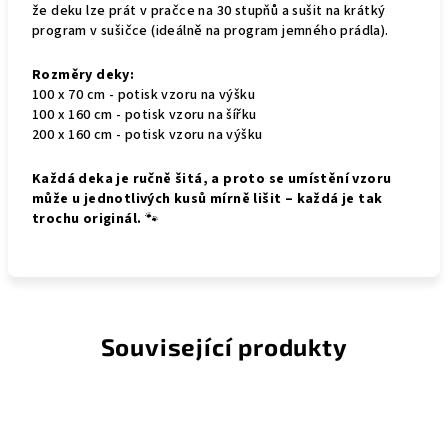
že deku lze prát v pračce na 30 stupňů a sušit na krátký
program v sušičce (ideálně na program jemného prádla).
Rozměry deky:
100 x 70 cm - potisk vzoru na výšku
100 x 160 cm - potisk vzoru na šířku
200 x 160 cm - potisk vzoru na výšku
Každá deka je ručně šitá, a proto se umístění vzoru
může u jednotlivých kusů mírně lišit – každá je tak
trochu originál.
🐾
Související produkty