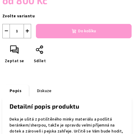
od
800 Kč
Měrná
Zvolte variantu
cena:
−
+
Do košíku
Zeptat se
Sdílet
Popis
Diskuze
Detailní popis produktu
Deka je ušitá z potištěného minky materiálu a podšitá
beránkem/sherpou, takže je opravdu velmi příjemná na
dotek a zároveň i pejska zahřeje. Určitě se Vám bude hodit,