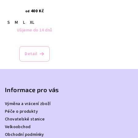
400 Kč
od
S
M
L
XL
Ušijeme do 14 dnů
Detail
Z
á
p
Informace pro vás
a
Výměna a vrácení zboží
t
Péče o produkty
í
Chovatelské stanice
Velkoobchod
Obchodní podmínky