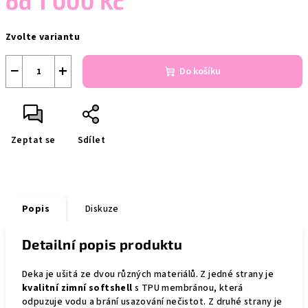
od
1 000 Kč
Měrná
Zvolte variantu
cena:
−
+
Do košíku
Zeptat se
Sdílet
Popis
Diskuze
Detailní popis produktu
Deka je ušitá ze dvou různých materiálů. Z jedné strany je
kvalitní zimní softshell
s TPU membránou, která
odpuzuje vodu a brání usazování nečistot. Z druhé strany je