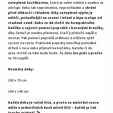
zateplená šusťákovina
, která je velmi odolná a snadno se
udržuje. Deka tak nepromokne, neprochladne a
chrání
před vlhkostí i chladem
.
Díky zateplené výplni je
měkčí, pohodlnější na sezení i ležení a lépe izoluje od
studené země
.
Deka se dá složit do kompaktního
balíčku a zajistit pomocí popruhů s kovovými kroužky
,
díky čemuž je snadno přenosná. Stačí ji přeložit napůl a
smotat. Pak pomocí popruhů utáhnout a můžete opět
vyrazit na cestu. Praktické popruhy umožňují pohodlné
držení v ruce nebo připnutí ke kočárku, batohu či do
auta.
Určitě se Vám bude hodit, že deku
lze prát v pračce
na 30 stupňů.
Rozměry deky:
100 x 70 cm
100 x 140 cm
Každá deka je ručně šitá, a proto se umístění vzoru
může u jednotlivých kusů mírně lišit – každá je tak
trochu originál. 🐾