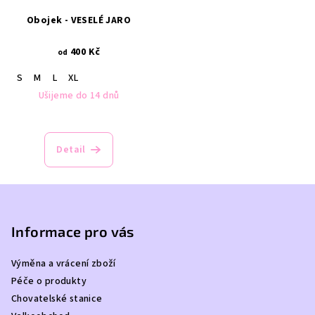
Obojek - VESELÉ JARO
400 Kč
od
S
M
L
XL
Ušijeme do 14 dnů
Detail
Z
á
p
Informace pro vás
a
Výměna a vrácení zboží
t
Péče o produkty
í
Chovatelské stanice