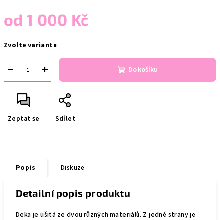
od
1 000 Kč
Měrná
Zvolte variantu
cena:
−
+
Do košíku
Zeptat se
Sdílet
Popis
Diskuze
Detailní popis produktu
Deka je ušitá ze dvou různých materiálů. Z jedné strany je