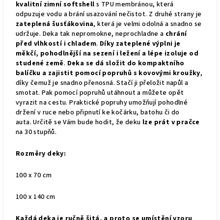
kvalitní zimní softshell
s TPU membránou, která
odpuzuje vodu a brání usazování nečistot. Z druhé strany je
zateplená šusťákovina
, která je velmi odolná a snadno se
udržuje. Deka tak nepromokne, neprochladne a
chrání
před vlhkostí i chladem
.
Díky zateplené výplni je
měkčí, pohodlnější na sezení i ležení a lépe izoluje od
studené země
.
Deka se dá složit do kompaktního
balíčku a zajistit pomocí popruhů s kovovými kroužky
,
díky čemuž je snadno přenosná. Stačí ji přeložit napůl a
smotat. Pak pomocí popruhů utáhnout a můžete opět
vyrazit na cestu. Praktické popruhy umožňují pohodlné
držení v ruce nebo připnutí ke kočárku, batohu či do
auta.
Určitě se Vám bude hodit, že deku
lze prát v pračce
na 30 stupňů.
Rozměry deky:
100 x 70 cm
100 x 140 cm
Každá deka je ručně šitá, a proto se umístění vzoru