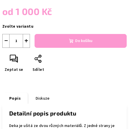
od
1 000 Kč
Měrná
Zvolte variantu
cena:
−
+
Do košíku
Zeptat se
Sdílet
Popis
Diskuze
Detailní popis produktu
Deka je ušitá ze dvou různých materiálů. Z jedné strany je