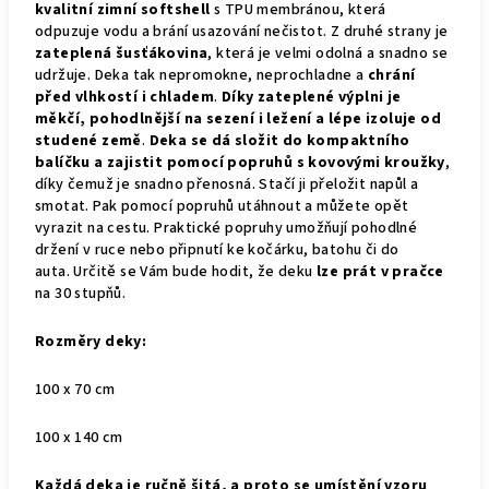
kvalitní zimní softshell
s TPU membránou, která
odpuzuje vodu a brání usazování nečistot. Z druhé strany je
zateplená šusťákovina
, která je velmi odolná a snadno se
udržuje. Deka tak nepromokne, neprochladne a
chrání
před vlhkostí i chladem
.
Díky zateplené výplni je
měkčí, pohodlnější na sezení i ležení a lépe izoluje od
studené země
.
Deka se dá složit do kompaktního
balíčku a zajistit pomocí popruhů s kovovými kroužky
,
díky čemuž je snadno přenosná. Stačí ji přeložit napůl a
smotat. Pak pomocí popruhů utáhnout a můžete opět
vyrazit na cestu. Praktické popruhy umožňují pohodlné
držení v ruce nebo připnutí ke kočárku, batohu či do
auta.
Určitě se Vám bude hodit, že deku
lze prát v pračce
na 30 stupňů.
Rozměry deky:
100 x 70 cm
100 x 140 cm
Každá deka je ručně šitá, a proto se umístění vzoru