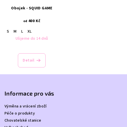
Obojek - SQUID GAME
400 Kč
od
S
M
L
XL
Ušijeme do 14 dnů
Detail
Z
á
p
Informace pro vás
a
Výměna a vrácení zboží
t
Péče o produkty
í
Chovatelské stanice