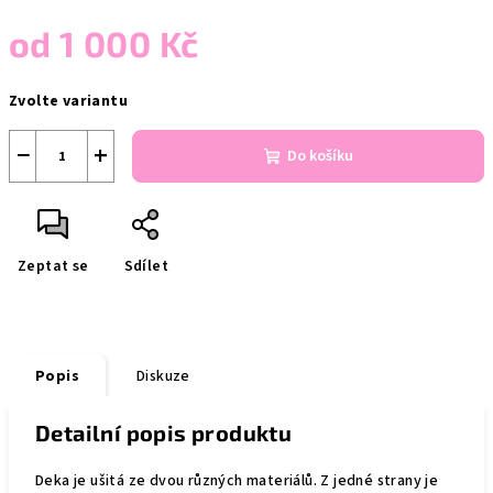
od
1 000 Kč
Měrná
Zvolte variantu
cena:
−
+
Do košíku
Zeptat se
Sdílet
Popis
Diskuze
Detailní popis produktu
Deka je ušitá ze dvou různých materiálů. Z jedné strany je