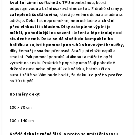
kvalitní zimní softshell
s TPU membránou, která
odpuzuje vodu a brání usazování nečistot. Z druhé strany je
zateplená šusťákovina
, která je velmi odolná a snadno se
udržuje. Deka tak nepromokne, neprochladne a
chrání
před vlhkostí i chladem
.
Díky zateplené výplni je
měkčí, pohodlnější na sezení i ležení a lépe izoluje od
studené země
.
Deka se dá složit do kompaktního
balíčku a zajistit pomocí popruhů s kovovými kroužky
,
díky čemuž je snadno přenosná. Stačí ji přeložit napůl a
smotat. Pak pomocí popruhů utáhnout a můžete opět
vyrazit na cestu. Praktické popruhy umožňují pohodlné
držení v ruce nebo připnutí ke kočárku, batohu či do
auta.
Určitě se Vám bude hodit, že deku
lze prát v pračce
na 30 stupňů.
Rozměry deky:
100 x 70 cm
100 x 140 cm
Každá deka je ručně šitá, a proto se umístění vzoru