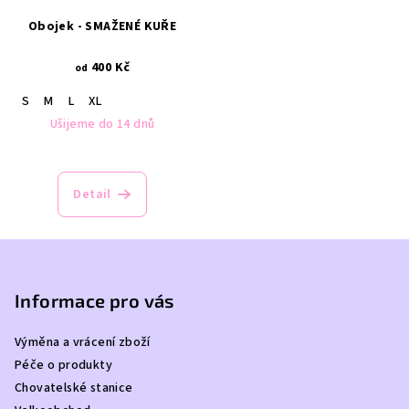
Obojek - SMAŽENÉ KUŘE
400 Kč
od
S
M
L
XL
Ušijeme do 14 dnů
Detail
Z
á
p
Informace pro vás
a
Výměna a vrácení zboží
t
Péče o produkty
í
Chovatelské stanice