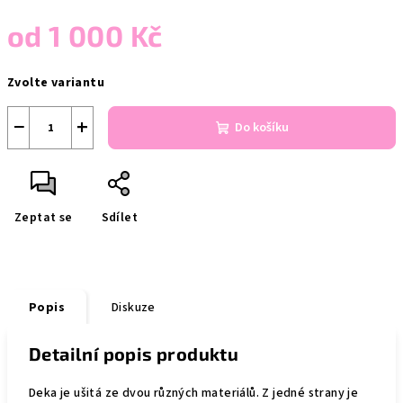
od
1 000 Kč
Měrná
Zvolte variantu
cena:
−
+
Do košíku
Zeptat se
Sdílet
Popis
Diskuze
Detailní popis produktu
Deka je ušitá ze dvou různých materiálů. Z jedné strany je