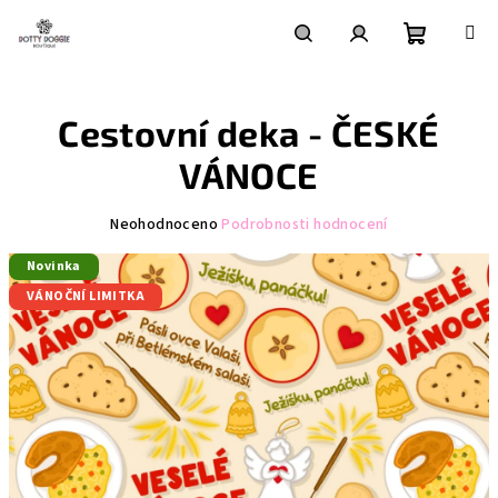
Přejít
na
obsah
Nákupní
Hledat
Přihlášení
Cestovní deka - ČESKÉ
košík
VÁNOCE
Průměrné
Neohodnoceno
Podrobnosti hodnocení
hodnocení
Novinka
produktu
je
VÁNOČNÍ LIMITKA
0,0
z
5
hvězdiček.