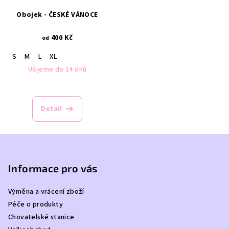
Obojek - ČESKÉ VÁNOCE
400 Kč
od
S
M
L
XL
Ušijeme do 14 dnů
Detail
Z
á
p
Informace pro vás
a
Výměna a vrácení zboží
t
Péče o produkty
í
Chovatelské stanice