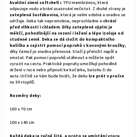
kvalitní zimní softshell
s TPU membránou, která
odpuzuje vodu a brání usazování nečistot. Z druhé strany je
zateplená šusťákovina
, která je velmi odolná a snadno se
udržuje. Deka tak nepromokne, neprochladne a
chrání
před vlhkostí i chladem
.
Díky zateplené výplni je
měkčí, pohodlnější na sezení i ležení a lépe izoluje od
studené země
.
Deka se dá složit do kompaktního
balíčku a zajistit pomocí popruhů s kovovými kroužky
,
díky čemuž je snadno přenosná. Stačí ji přeložit napůl a
smotat. Pak pomocí popruhů utáhnout a můžete opět
vyrazit na cestu. Praktické popruhy umožňují pohodlné
držení v ruce nebo připnutí ke kočárku, batohu či do
auta.
Určitě se Vám bude hodit, že deku
lze prát v pračce
na 30 stupňů.
Rozměry deky:
100 x 70 cm
100 x 140 cm
Každá deka je ručně šitá, a proto se umístění vzoru