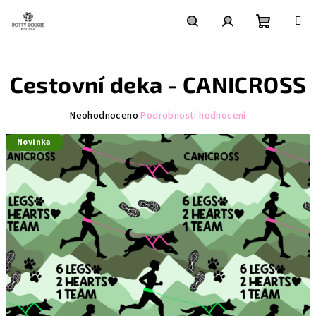
Přejít
na
obsah
Nákupní
Hledat
Přihlášení
Cestovní deka - CANICROSS
košík
Průměrné
Neohodnoceno
Podrobnosti hodnocení
hodnocení
Novinka
produktu
je
0,0
z
5
hvězdiček.