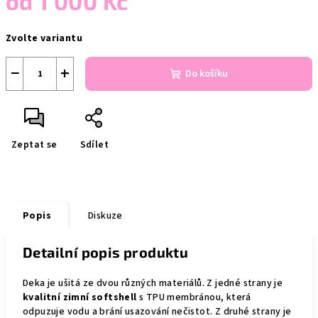
od
1 000 Kč
Měrná
Zvolte variantu
cena:
−
+
Do košíku
Zeptat se
Sdílet
Popis
Diskuze
Detailní popis produktu
Deka je ušitá ze dvou různých materiálů. Z jedné strany je
kvalitní zimní softshell
s TPU membránou, která
odpuzuje vodu a brání usazování nečistot. Z druhé strany je