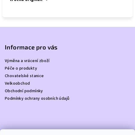
Z
á
p
Informace pro vás
a
Výměna a vrácení zboží
t
Péče o produkty
í
Chovatelské stanice
Velkoobchod
Obchodní podmínky
Podmínky ochrany osobních údajů