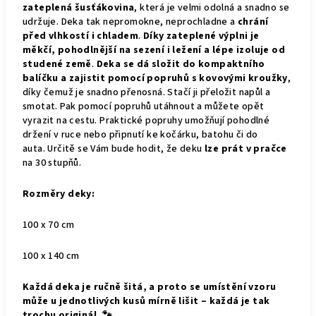
zateplená šusťákovina
, která je velmi odolná a snadno se
udržuje. Deka tak nepromokne, neprochladne a
chrání
před vlhkostí i chladem
.
Díky zateplené výplni je
měkčí, pohodlnější na sezení i ležení a lépe izoluje od
studené země
.
Deka se dá složit do kompaktního
balíčku a zajistit pomocí popruhů s kovovými kroužky
,
díky čemuž je snadno přenosná. Stačí ji přeložit napůl a
smotat. Pak pomocí popruhů utáhnout a můžete opět
vyrazit na cestu. Praktické popruhy umožňují pohodlné
držení v ruce nebo připnutí ke kočárku, batohu či do
auta.
Určitě se Vám bude hodit, že deku
lze prát v pračce
na 30 stupňů.
Rozměry deky:
100 x 70 cm
100 x 140 cm
Každá deka je ručně šitá, a proto se umístění vzoru
může u jednotlivých kusů mírně lišit – každá je tak
trochu originál. 🐾