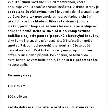
kvalitní zimní softshell
s TPU membránou, která
odpuzuje vodu a brání usazování nečistot. Z druhé strany je
zateplená šusťákovina
, která je velmi odolná a snadno se
udržuje. Deka tak nepromokne, neprochladne a
chrání
před vlhkostí i chladem
.
Díky zateplené výplni je
měkčí, pohodlnější na sezení i ležení a lépe izoluje od
studené země
.
Deka se dá složit do kompaktního
balíčku a zajistit pomocí popruhů s kovovými kroužky
,
díky čemuž je snadno přenosná. Stačí ji přeložit napůl a
smotat. Pak pomocí popruhů utáhnout a můžete opět
vyrazit na cestu. Praktické popruhy umožňují pohodlné
držení v ruce nebo připnutí ke kočárku, batohu či do
auta.
Určitě se Vám bude hodit, že deku
lze prát v pračce
na 30 stupňů.
Rozměry deky:
100 x 70 cm
100 x 140 cm
Každá deka je ručně šitá, a proto se umístění vzoru