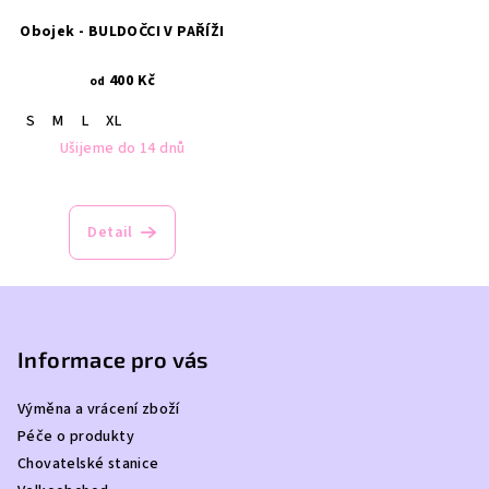
Obojek - BULDOČCI V PAŘÍŽI
400 Kč
od
S
M
L
XL
Ušijeme do 14 dnů
Detail
Z
á
p
Informace pro vás
a
Výměna a vrácení zboží
t
Péče o produkty
í
Chovatelské stanice