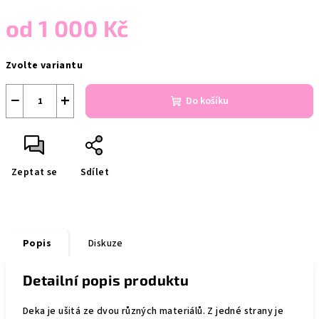
od
1 000 Kč
Měrná
Zvolte variantu
cena:
−
+
Do košíku
Zeptat se
Sdílet
Popis
Diskuze
Detailní popis produktu
Deka je ušitá ze dvou různých materiálů. Z jedné strany je