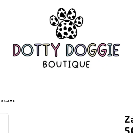
UID GAME
Z
S