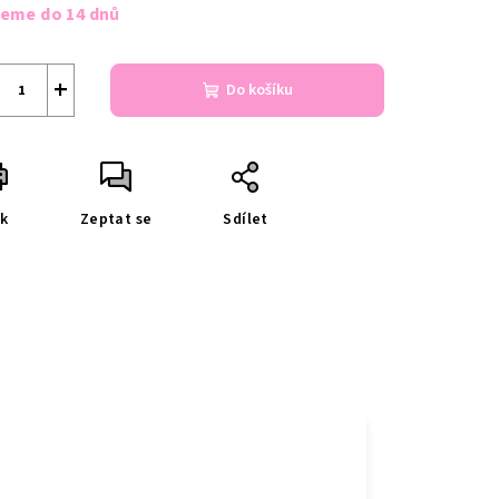
a:
jeme do 14 dnů
+
Do košíku
sk
Zeptat se
Sdílet