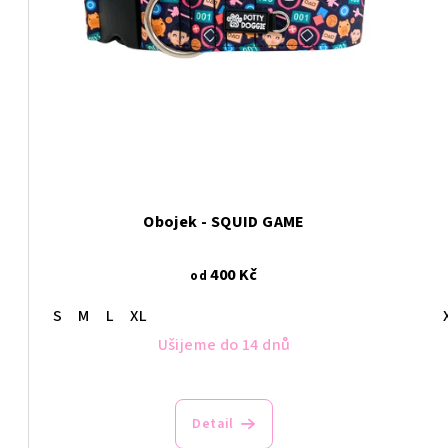
Obojek - SQUID GAME
400 Kč
od
S
M
L
XL
Ušijeme do 14 dnů
Detail