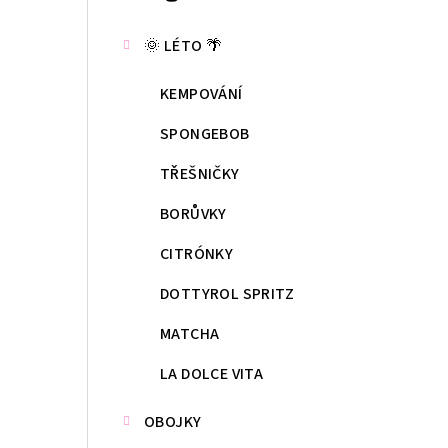
kategorie
s
🌞 LÉTO 🌴
t
KEMPOVÁNÍ
r
a
SPONGEBOB
n
TŘEŠNIČKY
n
BORŮVKY
í
CITRÓNKY
p
DOTTYROL SPRITZ
a
MATCHA
n
LA DOLCE VITA
e
OBOJKY
l