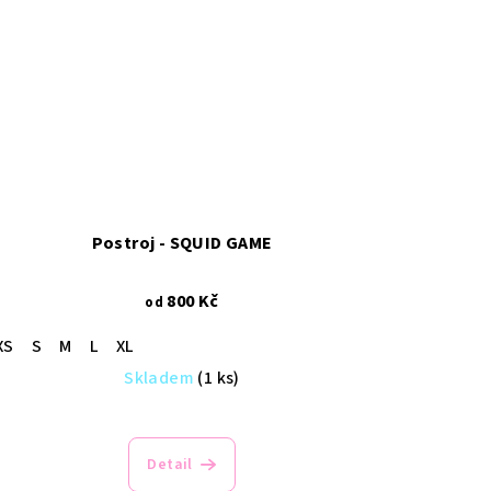
Postroj - SQUID GAME
800 Kč
od
XS
S
M
L
XL
Skladem
(1 ks)
Detail