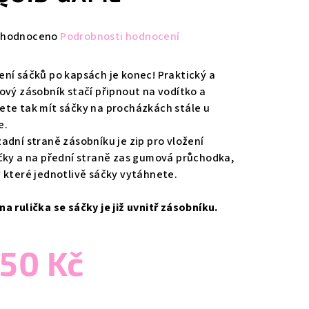
měrné
hodnoceno
Podrobnosti hodnocení
nocení
duktu
ení sáčků po kapsách je konec! Praktický a
lový zásobník stačí připnout na vodítko a
ete tak mít sáčky na procházkách stále u
e.
zadní straně zásobníku je zip pro vložení
zdiček.
ičky a na přední straně zas gumová průchodka,
y které jednotlivě sáčky vytáhnete.
na rulička se sáčky je již uvnitř zásobníku.
50 Kč
ná