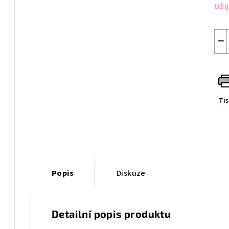
cen
Uši
−
Ti
Popis
Diskuze
Detailní popis produktu