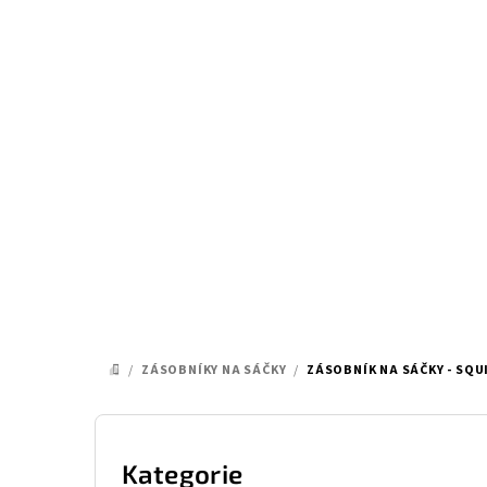
Přejít
na
obsah
/
ZÁSOBNÍKY NA SÁČKY
/
ZÁSOBNÍK NA SÁČKY - SQ
DOMŮ
P
o
Kategorie
Přeskočit