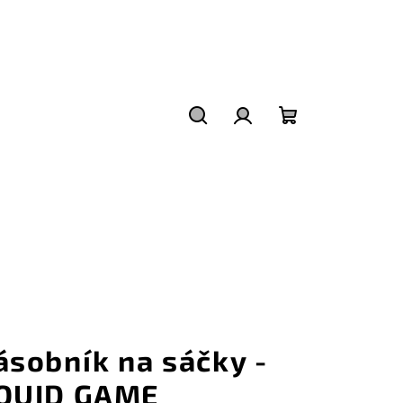
Hledat
Přihlášení
Nákupní
košík
ásobník na sáčky -
QUID GAME