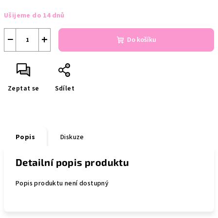
Měrná
Ušijeme do 14 dnů
cena:
−
+
Do košíku
Zeptat se
Sdílet
Popis
Diskuze
Detailní popis produktu
Popis produktu není dostupný