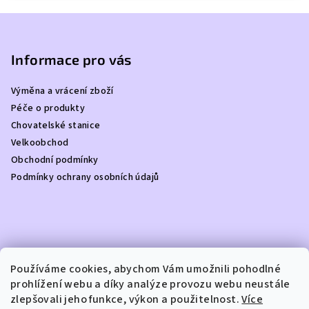
Z
á
p
Informace pro vás
a
Výměna a vrácení zboží
t
Péče o produkty
í
Chovatelské stanice
Velkoobchod
Obchodní podmínky
Podmínky ochrany osobních údajů
Kontakt
Používáme cookies, abychom Vám umožnili pohodlné
prohlížení webu a díky analýze provozu webu neustále
info
@
dottydoggie.cz
zlepšovali jeho funkce, výkon a použitelnost.
Více
+420739459984