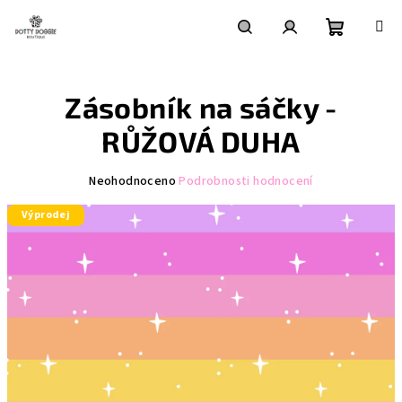
Přejít
na
obsah
Nákupní
Hledat
Přihlášení
Zásobník na sáčky -
košík
RŮŽOVÁ DUHA
Průměrné
Neohodnoceno
Podrobnosti hodnocení
hodnocení
Výprodej
produktu
je
0,0
z
5
hvězdiček.