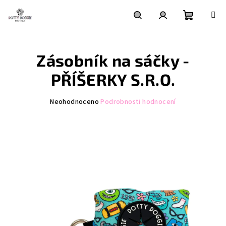
Přejít
na
obsah
Nákupní
Hledat
Přihlášení
Zásobník na sáčky -
košík
PŘÍŠERKY S.R.O.
Průměrné
Neohodnoceno
Podrobnosti hodnocení
hodnocení
produktu
je
0,0
z
5
hvězdiček.