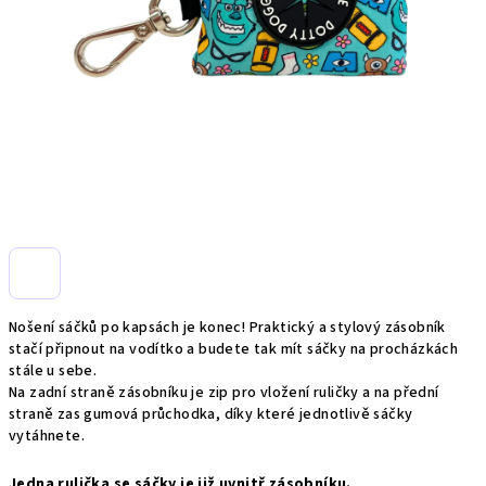
Nošení sáčků po kapsách je konec! Praktický a stylový zásobník
stačí připnout na vodítko a budete tak mít sáčky na procházkách
stále u sebe.
Na zadní straně zásobníku je zip pro vložení ruličky a na přední
straně zas gumová průchodka, díky které jednotlivě sáčky
vytáhnete.
Jedna rulička se sáčky je již uvnitř zásobníku.