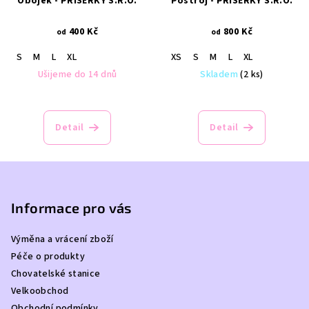
Obojek - PŘÍŠERKY S.R.O.
Postroj - PŘÍŠERKY S.R.O.
400 Kč
800 Kč
od
od
S
M
L
XL
XS
S
M
L
XL
Ušijeme do 14 dnů
Skladem
(2 ks)
Detail
Detail
Z
á
p
Informace pro vás
a
Výměna a vrácení zboží
t
Péče o produkty
í
Chovatelské stanice
Velkoobchod
Obchodní podmínky