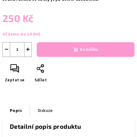
250 Kč
Měrná
Ušijeme do 14 dnů
cena:
−
+
Do košíku
Zeptat se
Sdílet
Popis
Diskuze
Detailní popis produktu