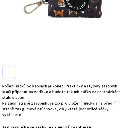
Nošení sáčků po kapsách je konec! Praktický a stylový zásobník
stačí připnout na vodítko a budete tak mít sáčky na procházkách
stále u sebe.
Na zadní straně zásobníku je zip pro vložení ruličky a na přední
straně zas gumová průchodka, díky které jednotlivě sáčky
vytáhnete.
Jedna rulička se sáčky je již uvnitř zásobníku.