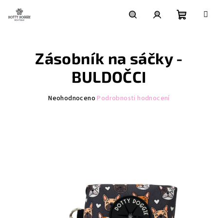
Přejít
na
obsah
Nákupní
Hledat
Přihlášení
Zásobník na sáčky -
košík
BULDOČCI
Průměrné
Neohodnoceno
Podrobnosti hodnocení
hodnocení
produktu
je
0,0
z
5
hvězdiček.