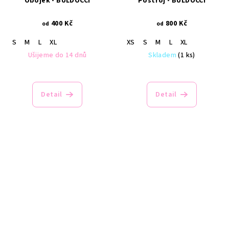
Obojek - BULDOČCI
Postroj - BULDOČCI
400 Kč
800 Kč
od
od
S
M
L
XL
XS
S
M
L
XL
Ušijeme do 14 dnů
Skladem
(1 ks)
Detail
Detail