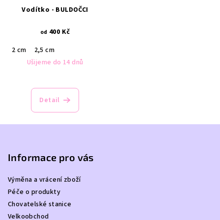
Vodítko - BULDOČCI
400 Kč
od
2 cm
2,5 cm
Ušijeme do 14 dnů
Detail
Z
á
p
Informace pro vás
a
Výměna a vrácení zboží
t
Péče o produkty
í
Chovatelské stanice
Velkoobchod