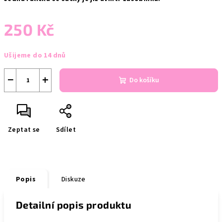
250 Kč
Měrná
Ušijeme do 14 dnů
cena:
−
+
Do košíku
Zeptat se
Sdílet
Popis
Diskuze
Detailní popis produktu