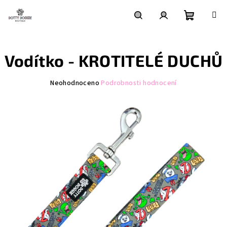
Přejít
na
obsah
Nákupní
Hledat
Přihlášení
Vodítko - KROTITELÉ DUCHŮ
košík
Průměrné
Neohodnoceno
Podrobnosti hodnocení
hodnocení
produktu
je
0,0
z
5
hvězdiček.