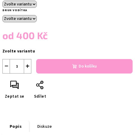
DRUH VODÍTKA
od
400 Kč
Měrná
Zvolte variantu
cena:
−
+
Do košíku
Zeptat se
Sdílet
Popis
Diskuze