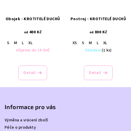
Obojek - KROTITELÉ DUCHŮ
Postroj - KROTITELÉ DUCHŮ
400 Kč
800 Kč
od
od
S
M
L
XL
XS
S
M
L
XL
Ušijeme do 14 dnů
Skladem
(1 ks)
Detail
Detail
Z
á
p
Informace pro vás
a
Výměna a vrácení zboží
t
Péče o produkty