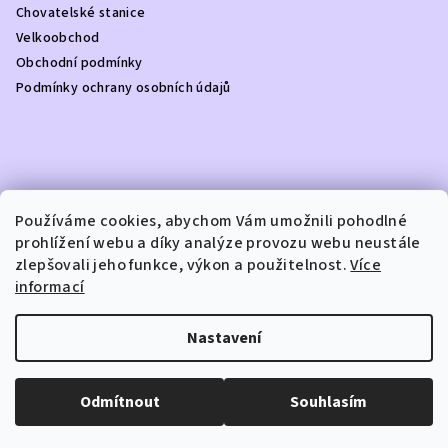
í
Chovatelské stanice
Velkoobchod
Obchodní podmínky
Podmínky ochrany osobních údajů
Kontakt
Používáme cookies, abychom Vám umožnili pohodlné
prohlížení webu a díky analýze provozu webu neustále
info
@
dottydoggie.cz
zlepšovali jeho funkce, výkon a použitelnost.
Více
+420739459984
informací
Nastavení
Copyright 2026
DOTTY DOGGIE
. Všechna práva vyhrazena.
Odmítnout
Souhlasím
Vytvořil Shoptet