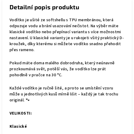
Detailní popis produktu
Vodítko je ušité ze softshellu s TPU membránou, která
odpuzuje vodu a brání usazování nečistot. Na výběr máte
klasické vodítko nebo přepínací variantu s více možnostmi
nastavení. U klasické varianty je u rukojeti všitý praktický D-
kroužek, díky kterému si můžete vodítko snadno přehodit
přes rameno.
Pokud máte doma malého dobrodruha, který neúnavně
prozkoumává svět, potěší vás, že vodítko lze prát
pohodlně v pračce na 30 °C.
Každé vodítko je ručně šité, a proto se umístění vzoru
může u jednotlivých kusů mírně lišit – každý je tak trochu
originál. 🐾
VELIKOSTI:
Klasické