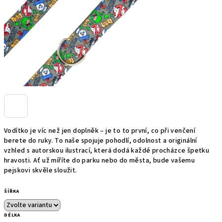
Vodítko je víc než jen doplněk – je to to první, co při venčení
berete do ruky. To naše spojuje pohodlí, odolnost a originální
vzhled s autorskou ilustrací, která dodá každé procházce špetku
hravosti. Ať už míříte do parku nebo do města, bude vašemu
pejskovi skvěle sloužit.
ŠÍŘKA
DÉLKA