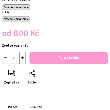
VELIKOST POSTROJE
ŠÍŘKA
od
800 Kč
Měrná
Zvolte variantu
cena:
−
+
Do košíku
Zeptat se
Sdílet
Popis
Diskuze