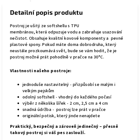
Detailní popis produktu
Postroj je
ušitý ze softshellu s TPU
membránou,
která
odpuzuje vodu a zabraňuje usazování
nečistot
. Obsahuje kvalitní kovové komponenty a pevné
plastové spony. Pokud máte doma dobrodruha, který
neustále prozkoumává svět, bude se vám hodit, že je
postroj možné prát pohodlně v pračce na 30°C.
Vlastnosti našeho postroje:
jednoduše nastavitelný - přizpůsobí se malým i
velkým pejskům
odolný softshell - vhodný do každého počasí
výběr z několika šířek - 2 cm, 2,5 cm a 4 cm
snadná údržba - postroj lze prát v pračce
originální potisk, který jinde nenajdete
Praktický, bezpečný a zároveň jedinečný – přesně
takový postroj si váš pes zaslouží.