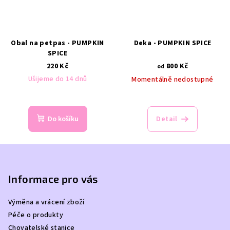
Obal na petpas - PUMPKIN
Deka - PUMPKIN SPICE
SPICE
220 Kč
800 Kč
od
Ušijeme do 14 dnů
Momentálně nedostupné
Do košíku
Detail
Z
á
p
Informace pro vás
a
Výměna a vrácení zboží
t
Péče o produkty
í
Chovatelské stanice