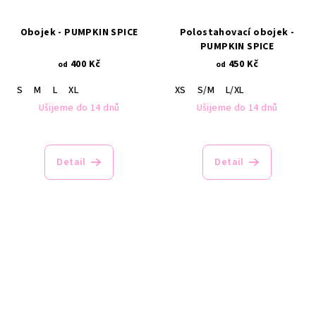
Obojek - PUMPKIN SPICE
Polostahovací obojek -
PUMPKIN SPICE
400 Kč
450 Kč
od
od
S
M
L
XL
XS
S/M
L/XL
Ušijeme do 14 dnů
Ušijeme do 14 dnů
Detail
Detail