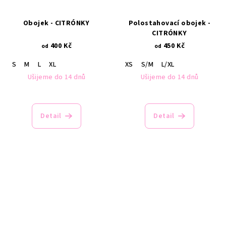
Obojek - CITRÓNKY
Polostahovací obojek -
CITRÓNKY
400 Kč
450 Kč
od
od
S
M
L
XL
XS
S/M
L/XL
Ušijeme do 14 dnů
Ušijeme do 14 dnů
Průměrné
hodnocení
produktu
Detail
Detail
je
5,0
z
5
hvězdiček.