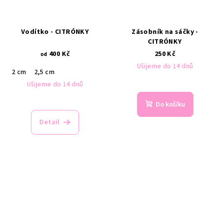
Vodítko - CITRÓNKY
Zásobník na sáčky -
CITRÓNKY
400 Kč
250 Kč
od
Ušijeme do 14 dnů
2 cm
2,5 cm
Ušijeme do 14 dnů
Průměrné
Do košíku
hodnocení
produktu
Detail
je
5,0
z
5
hvězdiček.