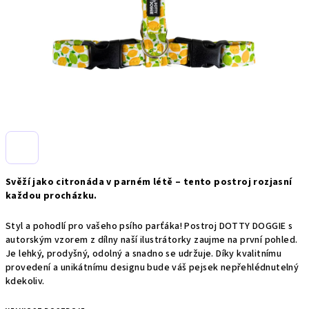
Svěží jako citronáda v parném létě – tento postroj rozjasní
každou procházku.
Styl a pohodlí pro vašeho psího parťáka! Postroj DOTTY DOGGIE s
autorským vzorem z dílny naší ilustrátorky zaujme na první pohled.
Je lehký, prodyšný, odolný a snadno se udržuje. Díky kvalitnímu
provedení a unikátnímu designu bude váš pejsek nepřehlédnutelný
kdekoliv.