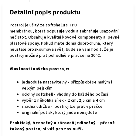
Detailní popis produktu
Postroj je
ušitý ze softshellu s TPU
membránou,
která
odpuzuje vodu a zabraňuje usazování
nečistot
. Obsahuje kvalitní kovové komponenty a pevné
plastové spony. Pokud máte doma dobrodruha, který
neustále prozkoumává svět, bude se vám hodit, že je
postroj možné prát pohodlně v pračce na 30°C.
Vlastnosti našeho postroje:
jednoduše nastavitelný - přizpůsobí se malým i
velkým pejskům
odolný softshell - vhodný do každého počasí
výběr z několika šířek - 2 cm, 2,5 cm a 4 cm
snadná údržba - postroj lze prát v pračce
originální potisk, který jinde nenajdete
Praktický, bezpečný a zároveň jedinečný – přesně
takový postroj si váš pes zaslouží.