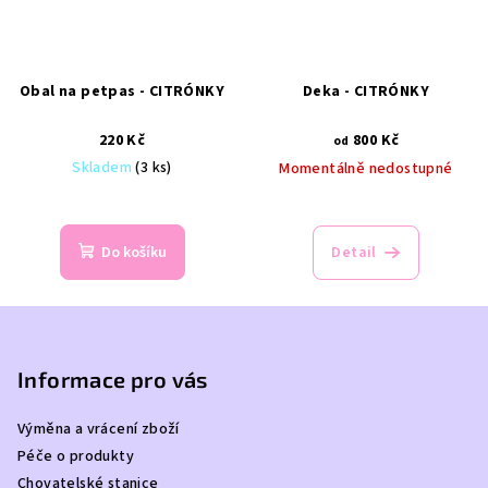
Obal na petpas - CITRÓNKY
Deka - CITRÓNKY
220 Kč
800 Kč
od
Skladem
(3 ks)
Momentálně nedostupné
Průměrné
Průměrné
hodnocení
hodnocení
produktu
produktu
Do košíku
Detail
je
je
5,0
5,0
z
z
Z
5
5
á
hvězdiček.
hvězdiček.
p
Informace pro vás
a
Výměna a vrácení zboží
t
Péče o produkty
í
Chovatelské stanice