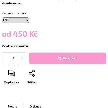
skvěle sedět.
VELIKOST OBOJKU
od
450 Kč
Měrná
Zvolte variantu
cena:
−
+
Do košíku
Zeptat se
Sdílet
Popis
Diskuze