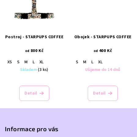
Postroj - STARPUPS COFFEE
Obojek - STARPUPS COFFEE
800 Kč
400 Kč
od
od
XS
S
M
L
XL
S
M
L
XL
Skladem
(3 ks)
Ušijeme do 14 dnů
Detail
Detail
Z
á
p
Informace pro vás