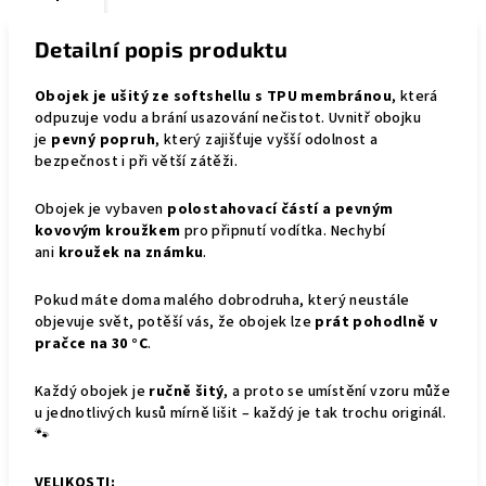
Detailní popis produktu
Obojek je ušitý ze softshellu s TPU membránou
, která
odpuzuje vodu a brání usazování nečistot. Uvnitř obojku
je
pevný popruh
, který zajišťuje vyšší odolnost a
bezpečnost i při větší zátěži.
Obojek je vybaven
polostahovací částí a pevným
kovovým kroužkem
pro připnutí vodítka. Nechybí
ani
kroužek na známku
.
Pokud máte doma malého dobrodruha, který neustále
objevuje svět, potěší vás, že obojek lze
prát pohodlně v
pračce na 30 °C
.
Každý obojek je
ručně šitý
, a proto se umístění vzoru může
u jednotlivých kusů mírně lišit – každý je tak trochu originál.
🐾
VELIKOSTI: