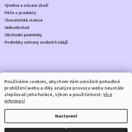
a
Výměna a vrácení zboží
t
Péče o produkty
í
Chovatelské stanice
Velkoobchod
Obchodní podmínky
Podmínky ochrany osobních údajů
Kontakt
Používáme cookies, abychom Vám umožnili pohodlné
prohlížení webu a díky analýze provozu webu neustále
info
@
dottydoggie.cz
zlepšovali jeho funkce, výkon a použitelnost.
Více
+420739459984
informací
Nastavení
Copyright 2026
DOTTY DOGGIE
. Všechna práva vyhrazena.