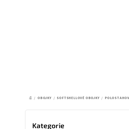
Přejít
na
obsah
/
OBOJKY
/
SOFTSHELLOVÉ OBOJKY
/
POLOSTAHOV
DOMŮ
P
o
Kategorie
Přeskočit