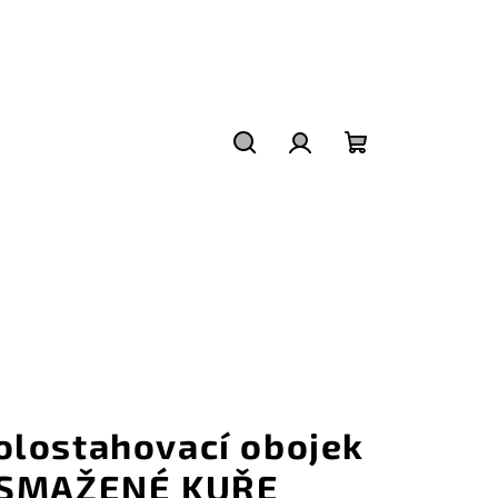
Hledat
Přihlášení
Nákupní
košík
olostahovací obojek
 SMAŽENÉ KUŘE