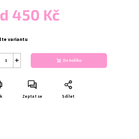
od
450 Kč
ná
a:
lte variantu
+
Do košíku
sk
Zeptat se
Sdílet