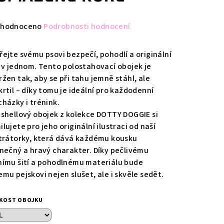
měrné
hodnoceno
Podrobnosti hodnocení
nocení
duktu
řejte svému psovi bezpečí, pohodlí a originální
l v jednom. Tento polostahovací obojek je
ržen tak, aby se při tahu jemně stáhl, ale
krtil – díky tomu je ideální pro každodenní
cházky i trénink.
zdiček.
tshellový obojek z kolekce DOTTY DOGGIE si
lujete pro jeho originální ilustraci od naší
strátorky, která dává každému kousku
inečný a hravý charakter. Díky pečlivému
nímu šití a pohodlnému materiálu bude
emu pejskovi nejen slušet, ale i skvěle sedět.
IKOST OBOJKU