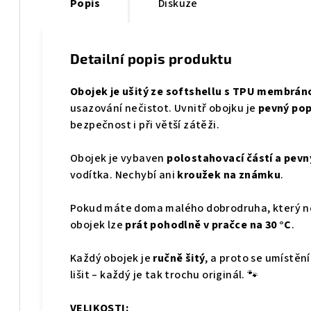
Popis
Diskuze
Detailní popis produktu
Obojek je ušitý ze softshellu s TPU membrán
usazování nečistot. Uvnitř obojku je
pevný po
bezpečnost i při větší zátěži.
Obojek je vybaven
polostahovací částí a pe
vodítka. Nechybí ani
kroužek na známku
.
Pokud máte doma malého dobrodruha, který neu
obojek lze
prát pohodlně v pračce na 30 °C
.
Každý obojek je
ručně šitý
, a proto se umístěn
lišit – každý je tak trochu originál. 🐾
VELIKOSTI: