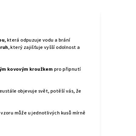
ou
, která odpuzuje vodu a brání
pruh
, který zajišťuje vyšší odolnost a
vným kovovým kroužkem
pro připnutí
stále objevuje svět, potěší vás, že
í vzoru může u jednotlivých kusů mírně