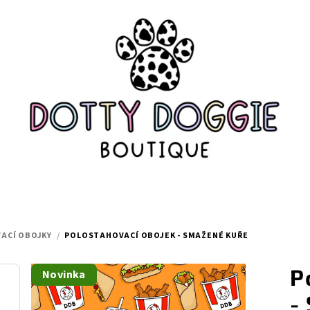
ACÍ OBOJKY
/
POLOSTAHOVACÍ OBOJEK - SMAŽENÉ KUŘE
P
Novinka
-