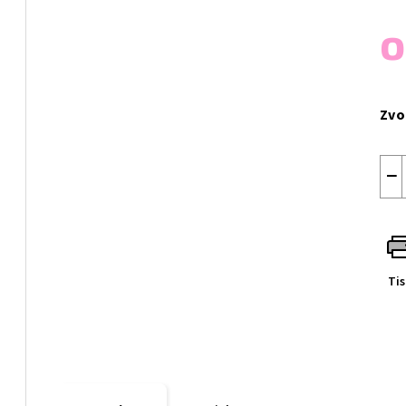
Měr
cen
Zvo
−
Ti