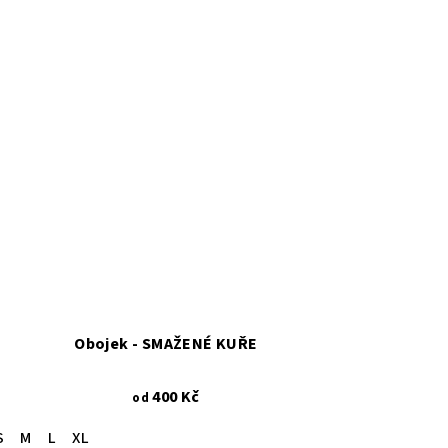
Obojek - SMAŽENÉ KUŘE
400 Kč
od
S
M
L
XL