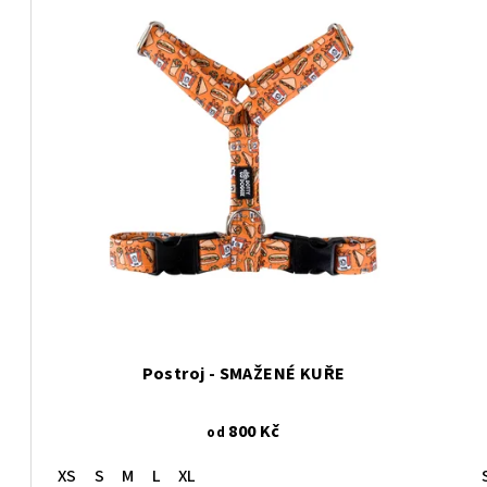
Postroj - SMAŽENÉ KUŘE
800 Kč
od
XS
S
M
L
XL