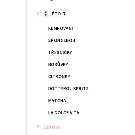
kategorie
s
🌞 LÉTO 🌴
t
KEMPOVÁNÍ
r
a
SPONGEBOB
n
TŘEŠNIČKY
n
BORŮVKY
í
CITRÓNKY
p
DOTTYROL SPRITZ
a
MATCHA
n
LA DOLCE VITA
e
OBOJKY
l