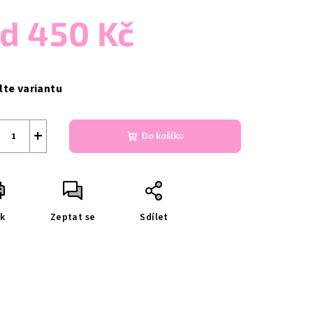
od
450 Kč
ná
a:
lte variantu
+
Do košíku
sk
Zeptat se
Sdílet