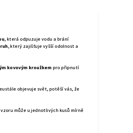
ou
, která odpuzuje vodu a brání
pruh
, který zajišťuje vyšší odolnost a
vným kovovým kroužkem
pro připnutí
stále objevuje svět, potěší vás, že
í vzoru může u jednotlivých kusů mírně