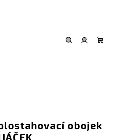
Hledat
Přihlášení
Nákupní
košík
olostahovací obojek
 IJÁČEK