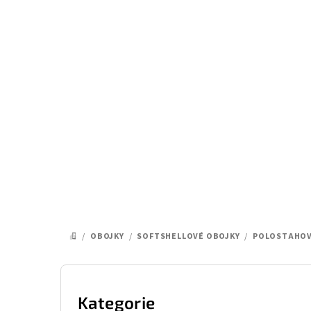
Přejít
na
obsah
/
OBOJKY
/
SOFTSHELLOVÉ OBOJKY
/
POLOSTAHOV
DOMŮ
P
o
Kategorie
Přeskočit