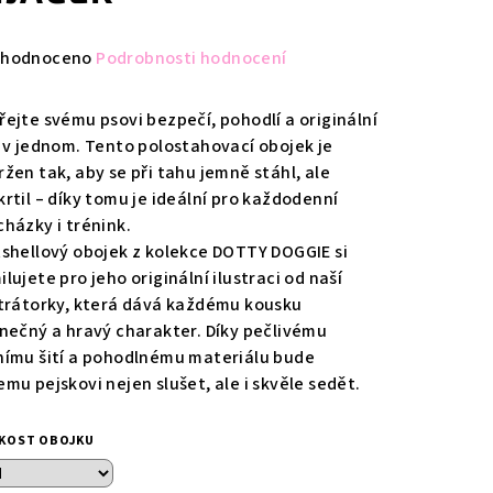
měrné
hodnoceno
Podrobnosti hodnocení
nocení
duktu
řejte svému psovi bezpečí, pohodlí a originální
l v jednom. Tento polostahovací obojek je
ržen tak, aby se při tahu jemně stáhl, ale
krtil – díky tomu je ideální pro každodenní
cházky i trénink.
zdiček.
tshellový obojek z kolekce DOTTY DOGGIE si
lujete pro jeho originální ilustraci od naší
strátorky, která dává každému kousku
inečný a hravý charakter. Díky pečlivému
nímu šití a pohodlnému materiálu bude
emu pejskovi nejen slušet, ale i skvěle sedět.
IKOST OBOJKU