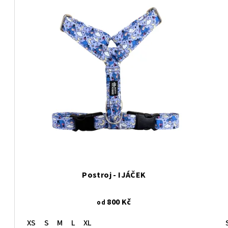
Postroj - IJÁČEK
800 Kč
od
XS
S
M
L
XL