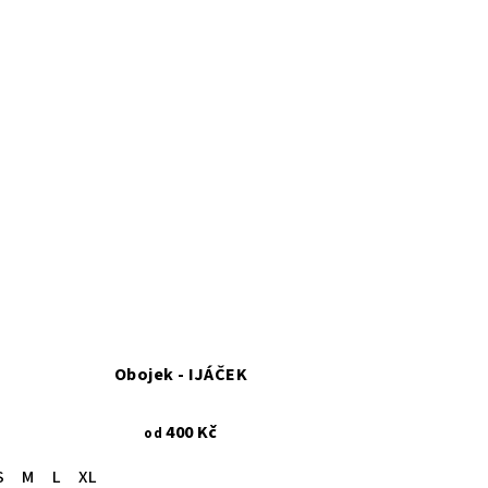
Obojek - IJÁČEK
400 Kč
od
S
M
L
XL