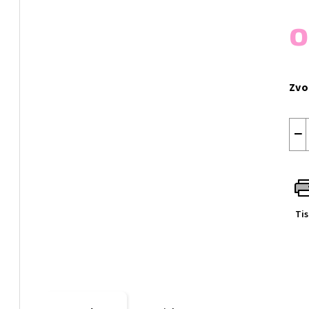
Měr
cen
Zvo
−
Ti