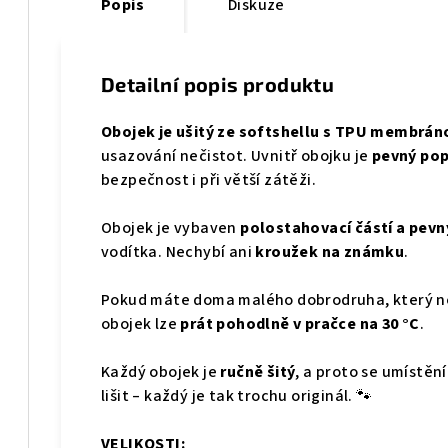
Popis
Diskuze
Detailní popis produktu
Obojek je ušitý ze softshellu s TPU membrán
usazování nečistot. Uvnitř obojku je
pevný po
bezpečnost i při větší zátěži.
Obojek je vybaven
polostahovací částí a pe
vodítka. Nechybí ani
kroužek na známku
.
Pokud máte doma malého dobrodruha, který neu
obojek lze
prát pohodlně v pračce na 30 °C
.
Každý obojek je
ručně šitý
, a proto se umístěn
lišit – každý je tak trochu originál. 🐾
VELIKOSTI: