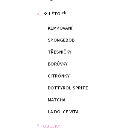
kategorie
s
🌞 LÉTO 🌴
t
KEMPOVÁNÍ
r
a
SPONGEBOB
n
TŘEŠNIČKY
n
BORŮVKY
í
CITRÓNKY
p
DOTTYROL SPRITZ
a
MATCHA
n
LA DOLCE VITA
e
OBOJKY
l