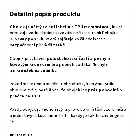
Detailní popis produktu
Obojek je ušitý ze softshellu s TPU membránou
, která
odpuzuje vodu a brání usazování nečistot. Uvnitř obojku
je
pevný popruh
, který zajišťuje vyšší odolnost a
bezpečnost i při větší zátěži.
Obojek je vybaven
polostahovací částí a pevným
kovovým kroužkem
pro připnutí vodítka. Nechybí
ani
kroužek na známku
.
Pokud máte doma malého dobrodruha, který neustále
objevuje svět, potěší vás, že obojek lze
prát pohodlně v
pračce na 30 °C
.
Každý obojek je
ručně šitý
, a proto se umístění vzoru může
u jednotlivých kusů mírně lišit – každý je tak trochu originál.
🐾
VELIKOSTI: