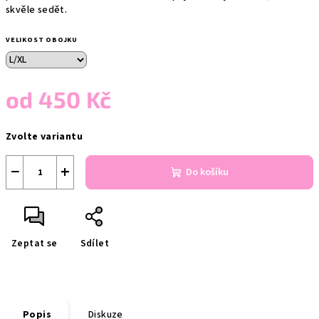
skvěle sedět.
VELIKOST OBOJKU
od
450 Kč
Měrná
Zvolte variantu
cena:
−
+
Do košíku
Zeptat se
Sdílet
Popis
Diskuze