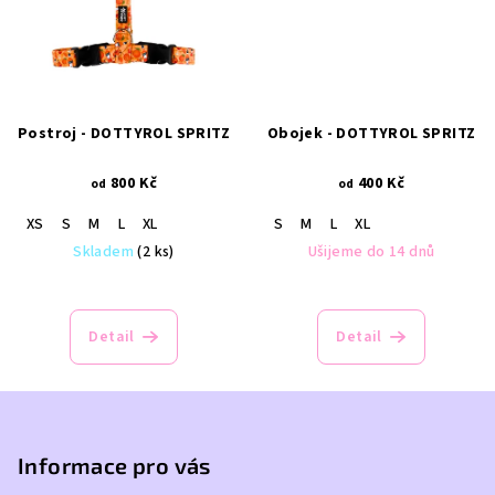
Postroj - DOTTYROL SPRITZ
Obojek - DOTTYROL SPRITZ
800 Kč
400 Kč
od
od
XS
S
M
L
XL
S
M
L
XL
Skladem
(2 ks)
Ušijeme do 14 dnů
Průměrné
hodnocení
produktu
Detail
Detail
je
5,0
z
Z
5
á
hvězdiček.
p
Informace pro vás