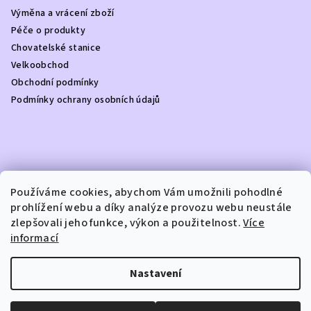
a
Výměna a vrácení zboží
t
Péče o produkty
í
Chovatelské stanice
Velkoobchod
Obchodní podmínky
Podmínky ochrany osobních údajů
Kontakt
Používáme cookies, abychom Vám umožnili pohodlné
prohlížení webu a díky analýze provozu webu neustále
info
@
dottydoggie.cz
zlepšovali jeho funkce, výkon a použitelnost.
Více
+420739459984
informací
Nastavení
Copyright 2026
DOTTY DOGGIE
. Všechna práva vyhrazena.