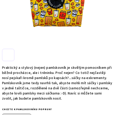
Praktický a stylový (nejen) pamlskovník je skvělým pomocníkem při
běžné procházce, ale i tréninku. Proč nejen? Co totiž nejčastěji
nosí pejskaři kromě pamlsků po kapsách?...sáčky na exkrementy.
Pamlskovník jsme tedy navrhli tak, abyste mohli mít sáčky i pamlsky
v jedné taštičce, rozdělené na dvě části (samozřejmě nechceme,
abyste lovili pamlsky mezi sáčkama :-D). Navíc si můžete sami
zvolit, jak budete pamlskovník nosit.
CHCETE K PAMLSKOVNÍKU POPRUH?