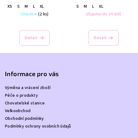
XS
S
M
L
XL
S
M
L
XL
Skladem
(2 ks)
Ušijeme do 14 dnů
Detail
Detail
Z
á
p
Informace pro vás
a
Výměna a vrácení zboží
t
Péče o produkty
í
Chovatelské stanice
Velkoobchod
Obchodní podmínky
Podmínky ochrany osobních údajů