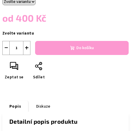
od
400 Kč
Měrná
Zvolte variantu
cena:
−
+
Do košíku
Zeptat se
Sdílet
Popis
Diskuze
Detailní popis produktu