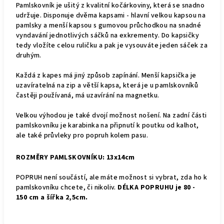
Pamlskovník je ušitý z kvalitní kočárkoviny, která se snadno
udržuje. Disponuje dvěma kapsami - hlavní velkou kapsou na
pamlsky a menší kapsou s gumovou průchodkou na snadné
vyndavání jednotlivých sáčků na exkrementy. Do kapsičky
tedy vložíte celou ruličku a pak je vysouváte jeden sáček za
druhým.
Každá z kapes má jiný způsob zapínání. Menší kapsička je
uzavíratelná na zip a větší kapsa, která je u pamlskovníků
častěji používaná, má uzavírání na magnetku.
Velkou výhodou je také dvojí možnost nošení. Na zadní části
pamlskovníku je karabinka na připnutí k poutku od kalhot,
ale také průvleky pro popruh kolem pasu.
ROZMĚRY PAMLSKOVNÍKU: 13x14cm
POPRUH není součástí, ale máte možnost si vybrat, zda ho k
pamlskovníku chcete, či nikoliv.
DÉLKA POPRUHU je 80 -
150 cm a šířka 2,5cm.