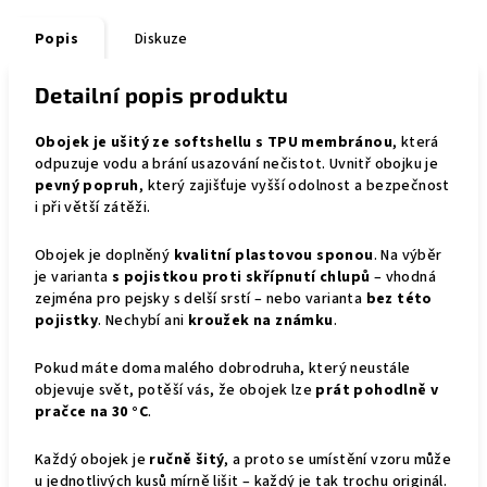
Popis
Diskuze
Detailní popis produktu
Obojek je ušitý ze softshellu s TPU membránou
, která
odpuzuje vodu a brání usazování nečistot. Uvnitř obojku je
pevný popruh
, který zajišťuje vyšší odolnost a bezpečnost
i při větší zátěži.
Obojek je doplněný
kvalitní plastovou sponou
. Na výběr
je varianta
s pojistkou proti skřípnutí chlupů
– vhodná
zejména pro pejsky s delší srstí – nebo varianta
bez této
pojistky
. Nechybí ani
kroužek na známku
.
Pokud máte doma malého dobrodruha, který neustále
objevuje svět, potěší vás, že obojek lze
prát pohodlně v
pračce na 30 °C
.
Každý obojek je
ručně šitý
, a proto se umístění vzoru může
u jednotlivých kusů mírně lišit – každý je tak trochu originál.