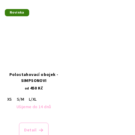
Novinka
Polostahovací obojek -
SIMPSONOVI
450 Kč
od
XS
S/M
L/XL
Ušijeme do 14 dnů
Detail