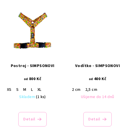
Postroj - SIMPSONOVI
Vodítko - SIMPSONOVI
800 Kč
400 Kč
od
od
XS
S
M
L
XL
2 cm
2,5 cm
Skladem
(1 ks)
Ušijeme do 14 dnů
Detail
Detail