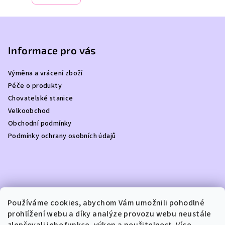
Z
á
p
Informace pro vás
a
Výměna a vrácení zboží
t
Péče o produkty
í
Chovatelské stanice
Velkoobchod
Obchodní podmínky
Podmínky ochrany osobních údajů
Kontakt
Používáme cookies, abychom Vám umožnili pohodlné
prohlížení webu a díky analýze provozu webu neustále
info
@
dottydoggie.cz