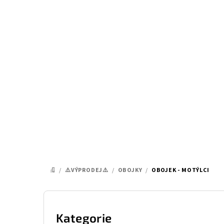
Přejít
na
obsah
/
⚠️VÝPRODEJ⚠️
/
OBOJKY
/
OBOJEK - MOTÝLCI
DOMŮ
P
o
Kategorie
Přeskočit