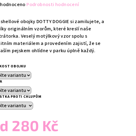
měrné
hodnoceno
Podrobnosti hodnocení
nocení
duktu
tshellové obojky DOTTY DOGGIE si zamilujete, a
díky originálním vzorům, které kreslí naše
strátorka. Veselý motýlkový vzor spolu s
litním materiálem a provedením zajistí, že se
Vaším pejskem ohlídne v parku úplně každý.
zdiček.
IKOST OBOJKU
KA
ISTKA PROTI CHLUPŮM
od
280 Kč