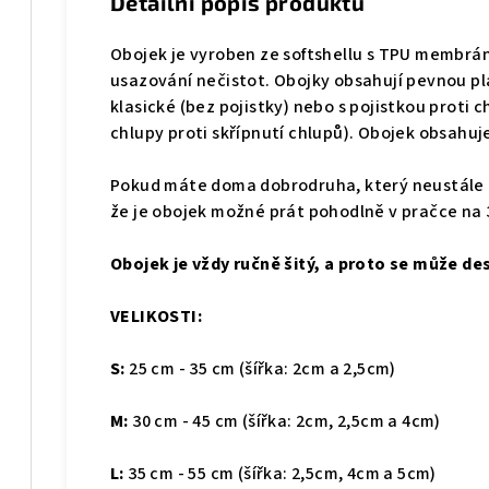
Detailní popis produktu
Obojek je
vyroben ze softshellu s TPU membrá
usazování nečistot
. Obojky obsahují pevnou p
klasické (bez pojistky) nebo s pojistkou proti 
chlupy proti skřípnutí chlupů). Obojek obsahu
Pokud máte doma dobrodruha, který neustále 
že je obojek možné prát pohodlně v pračce na
Obojek je vždy ručně šitý, a proto se může desi
VELIKOSTI:
S:
25 cm - 35 cm (šířka: 2cm a 2,5cm)
M:
30 cm - 45 cm (šířka: 2cm, 2,5cm a 4cm)
L:
35
cm - 55 cm (šířka: 2,5cm, 4cm a 5cm)