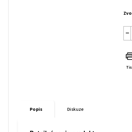
Měr
cen
Zvo
−
Ti
Popis
Diskuze