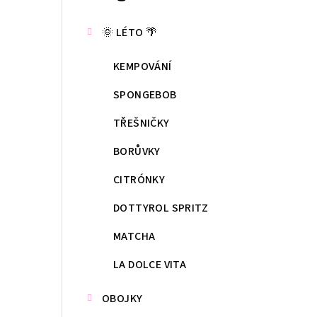
kategorie
s
🌞 LÉTO 🌴
t
KEMPOVÁNÍ
r
a
SPONGEBOB
n
TŘEŠNIČKY
n
BORŮVKY
í
CITRÓNKY
p
DOTTYROL SPRITZ
a
MATCHA
n
LA DOLCE VITA
e
OBOJKY
l