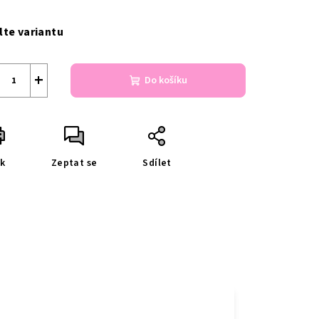
ná
a:
lte variantu
+
Do košíku
sk
Zeptat se
Sdílet