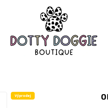
O
Výprodej