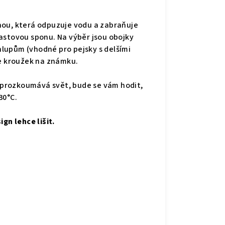
nou,
která
odpuzuje vodu a zabraňuje
lastovou sponu. Na výběr jsou obojky
chlupům (vhodné pro pejsky s delšími
je kroužek na známku.
prozkoumává svět, bude se vám hodit,
 30°C.
gn lehce lišit.