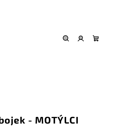
Hledat
Přihlášení
Nákupní
košík
bojek - MOTÝLCI