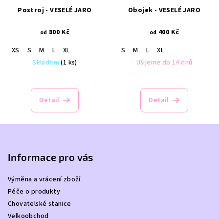
Postroj - VESELÉ JARO
Obojek - VESELÉ JARO
800 Kč
400 Kč
od
od
XS
S
M
L
XL
S
M
L
XL
Skladem
(1 ks)
Ušijeme do 14 dnů
Detail
Detail
Z
á
p
Informace pro vás
a
Výměna a vrácení zboží
t
Péče o produkty
í
Chovatelské stanice
Velkoobchod