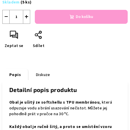
Skladem
(5 ks)
cena:
−
+
Do košíku
Zeptat se
Sdílet
Popis
Diskuze
Detailní popis produktu
Obal je ušitý ze softshellu s TPU membránou
, která
odpuzuje vodu a brání usazování nečistot. Můžete jej
pohodlně prát v pračce na 30 °C.
Každý obal je ručně šitý, a proto se umístění vzoru