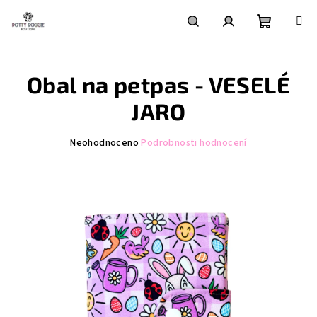
Přejít
na
obsah
Nákupní
Hledat
Přihlášení
Obal na petpas - VESELÉ
košík
JARO
Průměrné
Neohodnoceno
Podrobnosti hodnocení
hodnocení
produktu
je
0,0
z
5
hvězdiček.