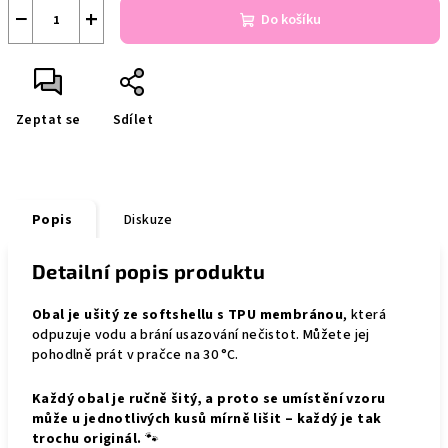
−
+
Do košíku
Zeptat se
Sdílet
Popis
Diskuze
Detailní popis produktu
Obal je ušitý ze softshellu s TPU membránou
, která
odpuzuje vodu a brání usazování nečistot. Můžete jej
pohodlně prát v pračce na 30 °C.
Každý obal je ručně šitý, a proto se umístění vzoru
může u jednotlivých kusů mírně lišit – každý je tak
trochu originál.
🐾