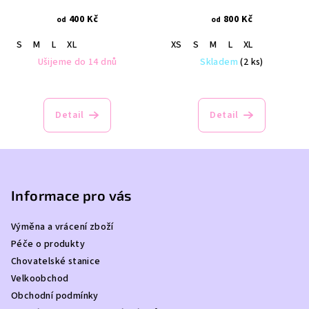
400 Kč
800 Kč
od
od
S
M
L
XL
XS
S
M
L
XL
Ušijeme do 14 dnů
Skladem
(2 ks)
Detail
Detail
Z
á
p
Informace pro vás
a
Výměna a vrácení zboží
t
Péče o produkty
í
Chovatelské stanice
Velkoobchod
Obchodní podmínky