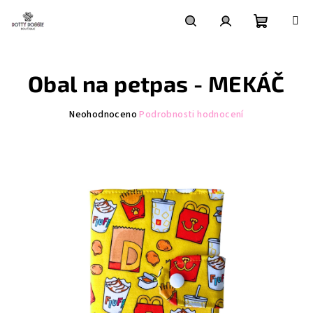
Přejít
na
obsah
Nákupní
Hledat
Přihlášení
Obal na petpas - MEKÁČ
košík
Průměrné
Neohodnoceno
Podrobnosti hodnocení
hodnocení
produktu
je
0,0
z
5
hvězdiček.