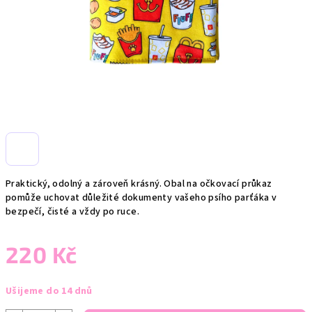
Praktický, odolný a zároveň krásný. Obal na očkovací průkaz
pomůže uchovat důležité dokumenty vašeho psího parťáka v
bezpečí, čisté a vždy po ruce.
220 Kč
Měrná
Ušijeme do 14 dnů
cena: