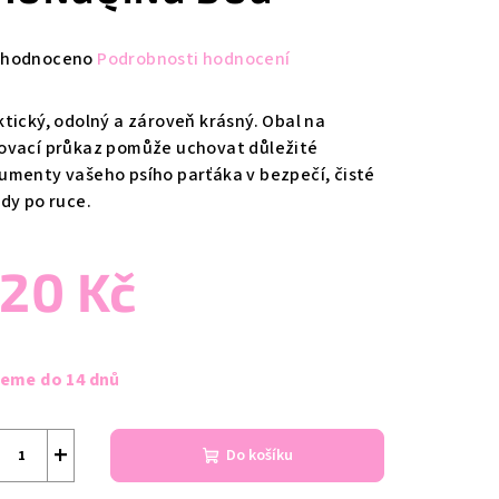
měrné
hodnoceno
Podrobnosti hodnocení
nocení
duktu
ktický, odolný a zároveň krásný. Obal na
ovací průkaz pomůže uchovat důležité
umenty vašeho psího parťáka v bezpečí, čisté
ždy po ruce.
zdiček.
20 Kč
ná
a:
jeme do 14 dnů
+
Do košíku