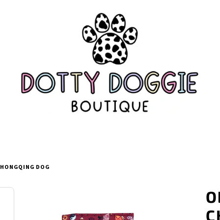
 CHONGQING DOG
O
C