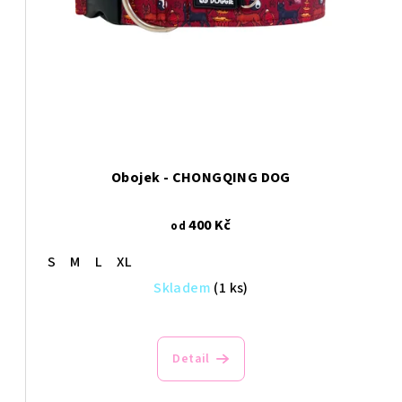
Obojek - CHONGQING DOG
400 Kč
od
S
M
L
XL
Skladem
(1 ks)
Detail