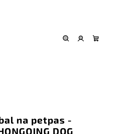
Hledat
Přihlášení
Nákupní
košík
bal na petpas -
HONGQING DOG