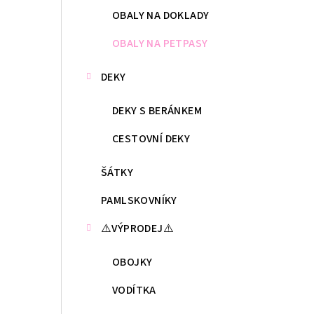
OBALY NA DOKLADY
OBALY NA PETPASY
DEKY
DEKY S BERÁNKEM
CESTOVNÍ DEKY
ŠÁTKY
PAMLSKOVNÍKY
⚠️VÝPRODEJ⚠️
OBOJKY
VODÍTKA