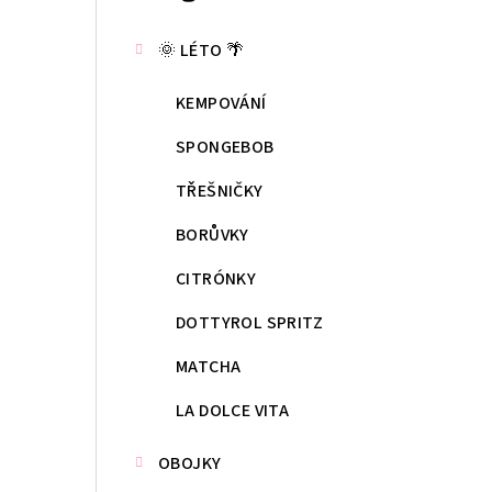
kategorie
s
🌞 LÉTO 🌴
t
KEMPOVÁNÍ
r
a
SPONGEBOB
n
TŘEŠNIČKY
n
BORŮVKY
í
CITRÓNKY
p
DOTTYROL SPRITZ
a
MATCHA
n
LA DOLCE VITA
e
OBOJKY
l