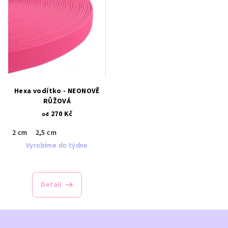
Hexa vodítko - NEONOVĚ
RŮŽOVÁ
270 Kč
od
2 cm
2,5 cm
Vyrobíme do týdne
Detail
Z