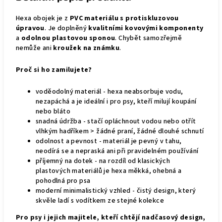
Hexa obojek je z
PVC materiálu s protiskluzovou
úpravou
. Je doplněný
kvalitními kovovými komponenty
a
odolnou plastovou sponou
. Chybět samozřejmě
nemůže ani
kroužek na známku
.
Proč si ho zamilujete?
voděodolný materiál - hexa neabsorbuje vodu,
nezapáchá a je ideální i pro psy, kteří milují koupání
nebo bláto
snadná údržba - stačí opláchnout vodou nebo otřít
vlhkým hadříkem > žádné praní, žádné dlouhé schnutí
odolnost a pevnost - materiál je pevný v tahu,
neodírá se a nepraská ani při pravidelném používání
příjemný na dotek - na rozdíl od klasických
plastových materiálů je hexa měkká, ohebná a
pohodlná pro psa
moderní minimalistický vzhled - čistý design, který
skvěle ladí s vodítkem ze stejné kolekce
Pro psy i jejich majitele, kteří chtějí nadčasový design,