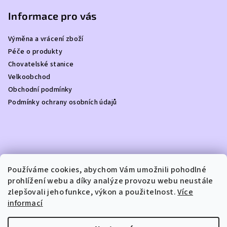
á
p
Informace pro vás
a
Výměna a vrácení zboží
t
Péče o produkty
í
Chovatelské stanice
Velkoobchod
Obchodní podmínky
Podmínky ochrany osobních údajů
Kontakt
Používáme cookies, abychom Vám umožnili pohodlné
prohlížení webu a díky analýze provozu webu neustále
info
@
dottydoggie.cz
zlepšovali jeho funkce, výkon a použitelnost.
Více
+420739459984
informací