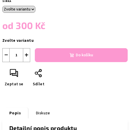
ŠÍŘKA
od
300 Kč
Měrná
Zvolte variantu
cena:
−
+
Do košíku
Zeptat se
Sdílet
Popis
Diskuze
Detailní popis produktu