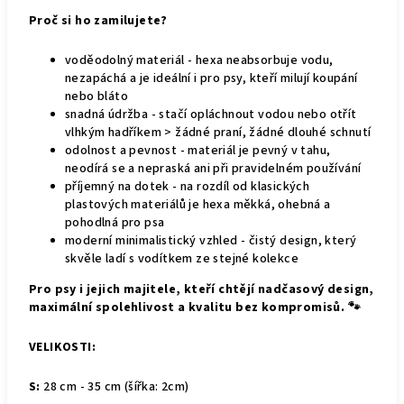
Proč si ho zamilujete?
voděodolný materiál - hexa neabsorbuje vodu,
nezapáchá a je ideální i pro psy, kteří milují koupání
nebo bláto
snadná údržba - stačí opláchnout vodou nebo otřít
vlhkým hadříkem > žádné praní, žádné dlouhé schnutí
odolnost a pevnost - materiál je pevný v tahu,
neodírá se a nepraská ani při pravidelném používání
příjemný na dotek - na rozdíl od klasických
plastových materiálů je hexa měkká, ohebná a
pohodlná pro psa
moderní minimalistický vzhled - čistý design, který
skvěle ladí s vodítkem ze stejné kolekce
Pro psy i jejich majitele, kteří chtějí nadčasový design,
maximální spolehlivost a kvalitu bez kompromisů. 🐾
VELIKOSTI:
S:
28 cm - 35 cm (šířka: 2cm)