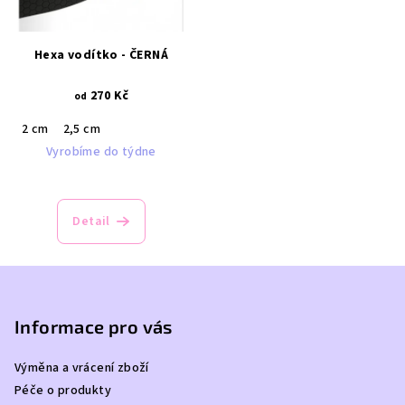
Hexa vodítko - ČERNÁ
270 Kč
od
2 cm
2,5 cm
Vyrobíme do týdne
Detail
Z
á
p
Informace pro vás
a
Výměna a vrácení zboží
t
Péče o produkty
í