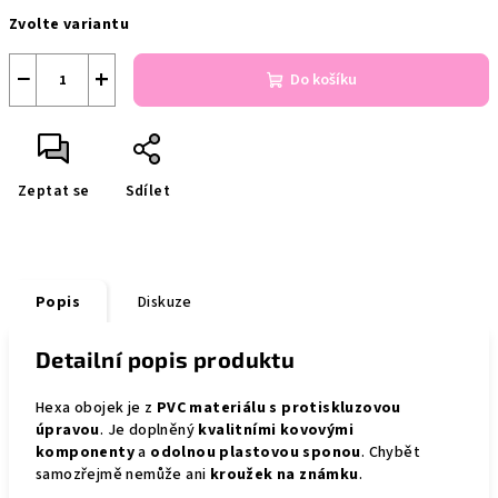
Měrná
Zvolte variantu
cena:
−
+
Do košíku
Zeptat se
Sdílet
Popis
Diskuze
Detailní popis produktu
Hexa obojek je z
PVC materiálu s protiskluzovou
úpravou
. Je doplněný
kvalitními kovovými
komponenty
a
odolnou plastovou sponou
. Chybět
samozřejmě nemůže ani
kroužek na známku
.