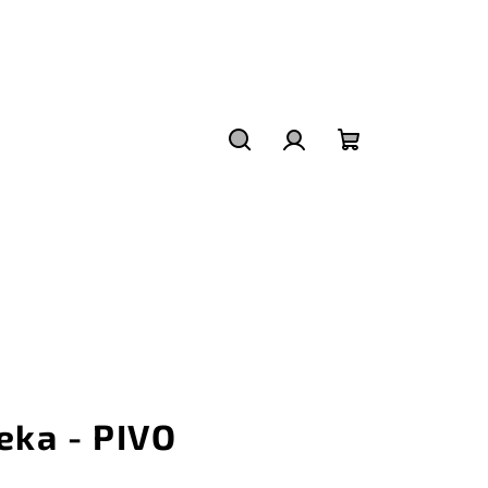
Hledat
Přihlášení
Nákupní
košík
eka - PIVO