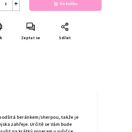
+
Do košíku
sk
Zeptat se
Sdílet
 podšitá beránkem/sherpou, takže je
ejska zahřeje. Určitě se Vám bude
 sušit na krátký program v sušičce