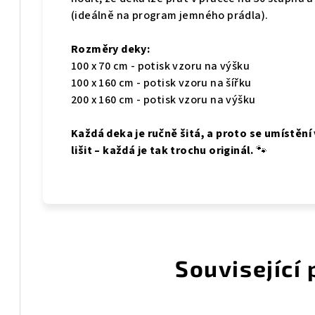
(ideálně na program jemného prádla).
Rozměry deky:
100 x 70 cm - potisk vzoru na výšku
100 x 160 cm - potisk vzoru na šířku
200 x 160 cm - potisk vzoru na výšku
Každá deka je ručně šitá, a proto se umístění
lišit – každá je tak trochu originál.
🐾
Související