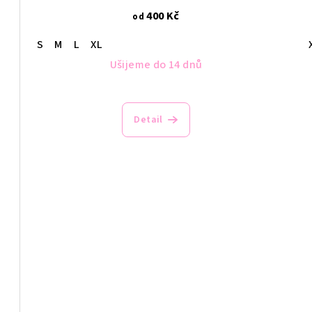
400 Kč
od
S
M
L
XL
Ušijeme do 14 dnů
Detail