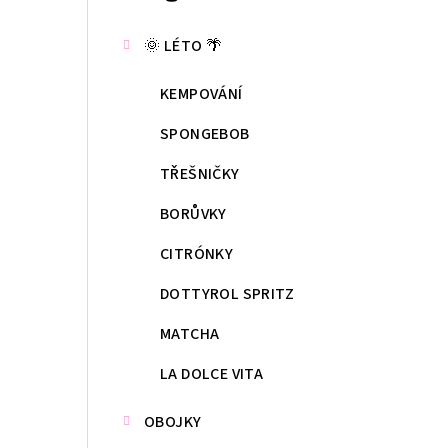
kategorie
s
🌞 LÉTO 🌴
t
KEMPOVÁNÍ
r
a
SPONGEBOB
n
TŘEŠNIČKY
n
BORŮVKY
í
CITRÓNKY
p
DOTTYROL SPRITZ
a
MATCHA
n
LA DOLCE VITA
e
OBOJKY
l