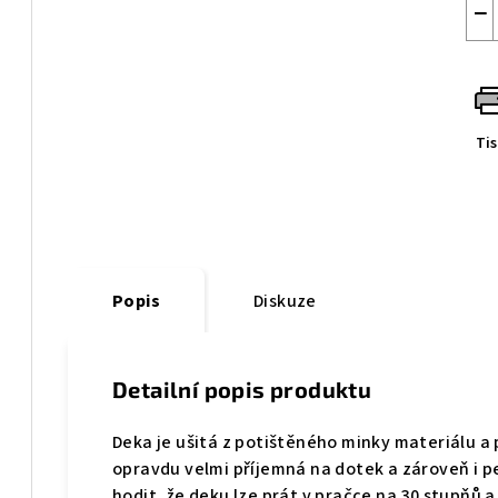
−
Ti
Popis
Diskuze
Detailní popis produktu
Deka je ušitá z potištěného minky materiálu a
opravdu velmi příjemná na dotek a zároveň i p
hodit, že deku lze prát v pračce na 30 stupňů a