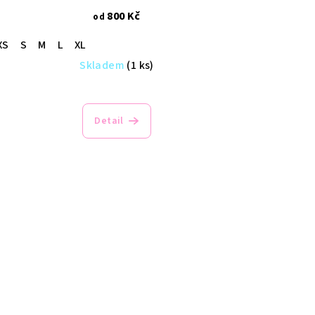
800 Kč
od
XS
S
M
L
XL
Skladem
(1 ks)
Detail