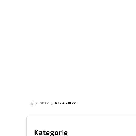
Přejít
na
obsah
/
DEKY
/
DEKA - PIVO
DOMŮ
P
o
Kategorie
Přeskočit