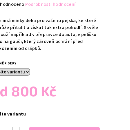
měrné
hodnoceno
Podrobnosti hodnocení
nocení
duktu
jemná minky deka pro vašeho pejska, ke které
ůže přitulit a získat tak extra pohodlí. Skvěle
louží například v přepravce do auta, v pelíšku
o na gauči, který zároveň ochrání před
kozením od drápků.
zdiček.
MĚR DEKY
od
800 Kč
ná
a:
lte variantu