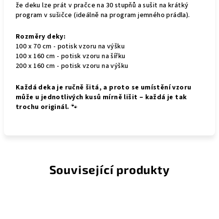
že deku lze prát v pračce na 30 stupňů a sušit na krátký
program v sušičce (ideálně na program jemného prádla).
Rozměry deky:
100 x 70 cm - potisk vzoru na výšku
100 x 160 cm - potisk vzoru na šířku
200 x 160 cm - potisk vzoru na výšku
Každá deka je ručně šitá, a proto se umístění vzoru
může u jednotlivých kusů mírně lišit – každá je tak
trochu originál.
🐾
Související produkty