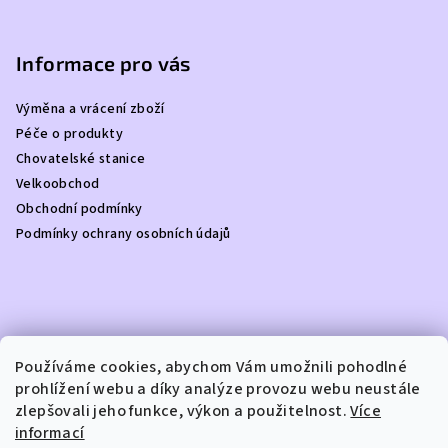
Z
á
p
Informace pro vás
a
Výměna a vrácení zboží
t
Péče o produkty
í
Chovatelské stanice
Velkoobchod
Obchodní podmínky
Podmínky ochrany osobních údajů
Kontakt
Používáme cookies, abychom Vám umožnili pohodlné
prohlížení webu a díky analýze provozu webu neustále
info
@
dottydoggie.cz
zlepšovali jeho funkce, výkon a použitelnost.
Více
+420739459984
informací