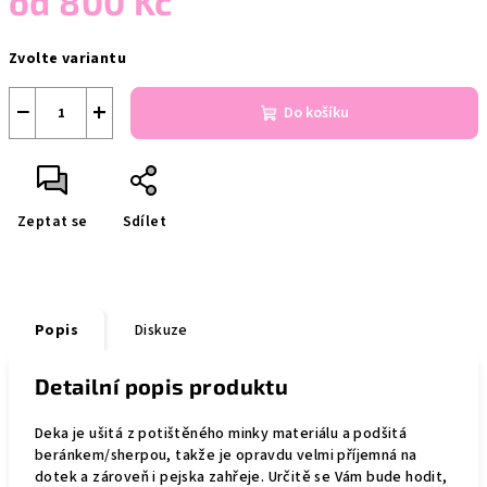
od
800 Kč
Měrná
Zvolte variantu
cena:
−
+
Do košíku
Zeptat se
Sdílet
Popis
Diskuze
Detailní popis produktu
Deka je ušitá z potištěného minky materiálu a podšitá
beránkem/sherpou, takže je opravdu velmi příjemná na
dotek a zároveň i pejska zahřeje. Určitě se Vám bude hodit,