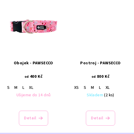
Obojek - PAWSECCO
Postroj - PAWSECCO
400 Kč
800 Kč
od
od
S
M
L
XL
XS
S
M
L
XL
Ušijeme do 14 dnů
Skladem
(2 ks)
Detail
Detail