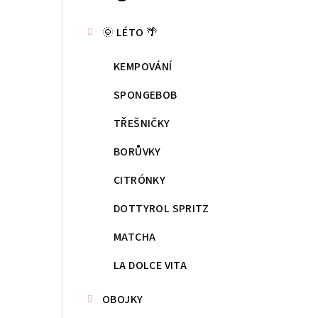
kategorie
s
🌞 LÉTO 🌴
t
KEMPOVÁNÍ
r
a
SPONGEBOB
n
TŘEŠNIČKY
n
BORŮVKY
í
CITRÓNKY
p
DOTTYROL SPRITZ
a
MATCHA
n
LA DOLCE VITA
e
OBOJKY
l