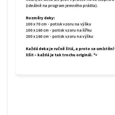
(ideálně na program jemného prádla).
Rozměry deky:
100 x 70 cm - potisk vzoru na výšku
100 x 160 cm - potisk vzoru na šířku
200 x 160 cm - potisk vzoru na výšku
Každá deka je ručně šitá, a proto se umístění
lišit – každá je tak trochu originál.
🐾