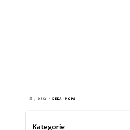
Přejít
na
obsah
/
DEKY
/
DEKA - MOPS
DOMŮ
P
o
Kategorie
Přeskočit