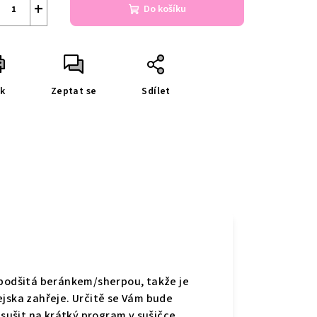
+
Do košíku
sk
Zeptat se
Sdílet
 podšitá beránkem/sherpou, takže je
ejska zahřeje. Určitě se Vám bude
 sušit na krátký program v sušičce