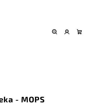
Hledat
Přihlášení
Nákupní
košík
eka - MOPS