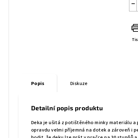
−
Ti
Popis
Diskuze
Detailní popis produktu
Deka je ušitá z potištěného minky materiálu a
opravdu velmi příjemná na dotek a zároveň i p
hodit, že deku lze prát v pračce na 30 stupňů a