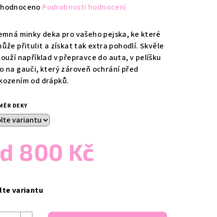
měrné
hodnoceno
Podrobnosti hodnocení
nocení
duktu
jemná minky deka pro vašeho pejska, ke které
ůže přitulit a získat tak extra pohodlí. Skvěle
louží například v přepravce do auta, v pelíšku
o na gauči, který zároveň ochrání před
kozením od drápků.
zdiček.
MĚR DEKY
od
800 Kč
ná
a:
lte variantu