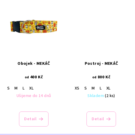
Obojek - MEKÁČ
Postroj - MEKÁČ
400 Kč
800 Kč
od
od
S
M
L
XL
XS
S
M
L
XL
Ušijeme do 14 dnů
Skladem
(2 ks)
Detail
Detail