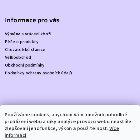
Z
á
p
Informace pro vás
a
Výměna a vrácení zboží
t
Péče o produkty
í
Chovatelské stanice
Velkoobchod
Obchodní podmínky
Podmínky ochrany osobních údajů
Kontakt
Používáme cookies, abychom Vám umožnili pohodlné
prohlížení webu a díky analýze provozu webu neustále
info
@
dottydoggie.cz
zlepšovali jeho funkce, výkon a použitelnost.
Více
+420739459984
informací