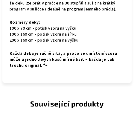
že deku lze prát v pračce na 30 stupňů a sušit na krátký
program v sušičce (ideálně na program jemného prádla).
Rozměry deky:
100 x 70 cm - potisk vzoru na výšku
100 x 160 cm - potisk vzoru na šířku
200 x 160 cm - potisk vzoru na výšku
Každá deka je ručně šitá, a proto se umístění vzoru
může u jednotlivých kusů mírně lišit – každá je tak
trochu originál.
🐾
Související produkty