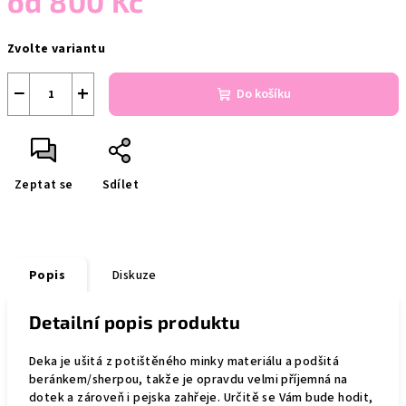
od
800 Kč
Měrná
Zvolte variantu
cena:
−
+
Do košíku
Zeptat se
Sdílet
Popis
Diskuze
Detailní popis produktu
Deka je ušitá z potištěného minky materiálu a podšitá
beránkem/sherpou, takže je opravdu velmi příjemná na
dotek a zároveň i pejska zahřeje. Určitě se Vám bude hodit,