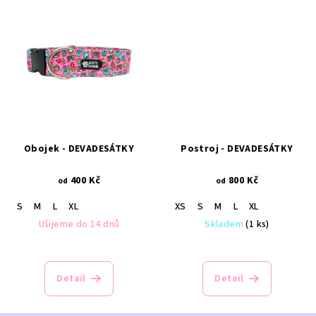
Obojek - DEVADESÁTKY
Postroj - DEVADESÁTKY
400 Kč
800 Kč
od
od
S
M
L
XL
XS
S
M
L
XL
Ušijeme do 14 dnů
Skladem
(1 ks)
Detail
Detail