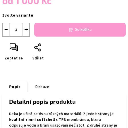
od
1 000 Kč
Měrná
Zvolte variantu
cena:
−
+
Do košíku
Zeptat se
Sdílet
Popis
Diskuze
Detailní popis produktu
Deka je ušitá ze dvou různých materiálů. Z jedné strany je
kvalitní zimní softshell
s TPU membránou, která
odpuzuje vodu a brání usazování nečistot. Z druhé strany je