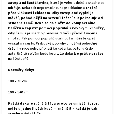
zateplená šusťákovina
, která je velmi odolná a snadno se
udržuje. Deka tak nepromokne, neprochladne a
chrání
před vlhkostí i chladem
.
Díky zateplené výplni je
měkčí, pohodlnější na sezení i ležení a lépe izoluje od
studené země
.
Deka se dá složit do kompaktního
balíčku a zajistit pomocí popruhů s kovovými kroužky
,
díky čemuž je snadno přenosná. Stačí ji přeložit napůl a
smotat. Pak pomocí popruhů utáhnout a můžete opět
vyrazit na cestu. Praktické popruhy umožňují pohodlné
držení v ruce nebo připnutí ke kočárku, batohu či do
auta.
Určitě se Vám bude hodit, že deku
lze prát v pračce
na 30 stupňů.
Rozměry deky:
100 x 70 cm
100 x 140 cm
Každá deka je ručně šitá, a proto se umístění vzoru
může u jednotlivých kusů mírně lišit – každá je tak
trochu originál. 🐾