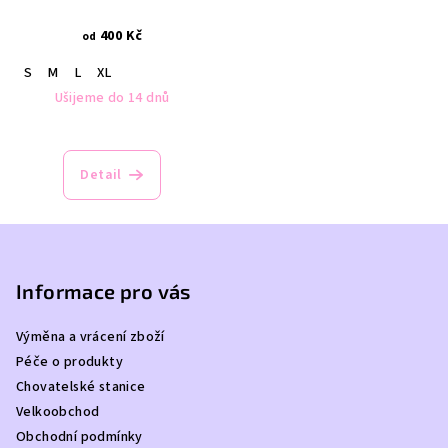
400 Kč
od
S
M
L
XL
Ušijeme do 14 dnů
Průměrné
hodnocení
produktu
Detail
je
5,0
z
Z
5
á
hvězdiček.
p
Informace pro vás
a
Výměna a vrácení zboží
t
Péče o produkty
í
Chovatelské stanice
Velkoobchod
Obchodní podmínky