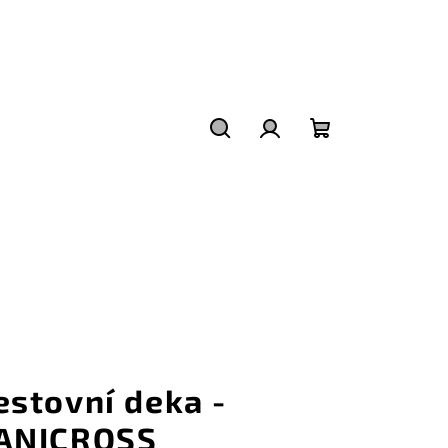
Hledat
Přihlášení
Nákupní
košík
estovní deka -
ANICROSS