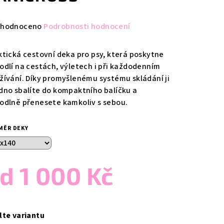
měrné
hodnoceno
Podrobnosti hodnocení
nocení
duktu
ktická cestovní deka pro psy, která poskytne
odlí na cestách, výletech i při každodenním
žívání. Díky promyšlenému systému skládání ji
dno sbalíte do kompaktního balíčku a
odlně přenesete kamkoliv s sebou.
zdiček.
MĚR DEKY
od
1 000 Kč
ná
a:
lte variantu