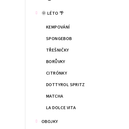
kategorie
s
🌞 LÉTO 🌴
t
KEMPOVÁNÍ
r
a
SPONGEBOB
n
TŘEŠNIČKY
n
BORŮVKY
í
CITRÓNKY
p
DOTTYROL SPRITZ
a
MATCHA
n
LA DOLCE VITA
e
OBOJKY
l