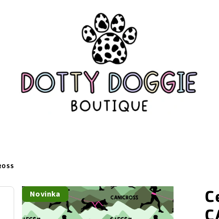
ROSS
C
Novinka
C