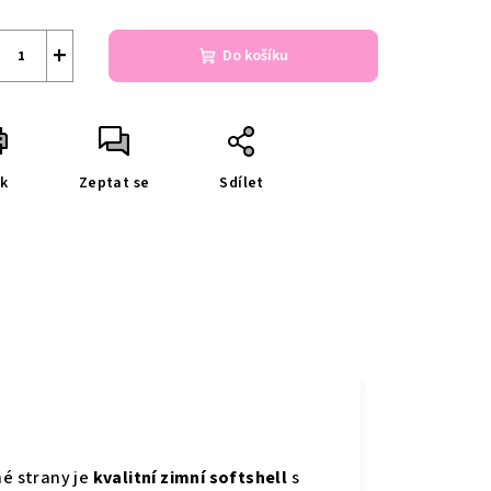
+
Do košíku
sk
Zeptat se
Sdílet
né strany je
kvalitní zimní softshell
s