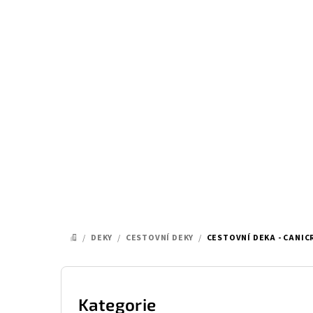
Přejít
na
obsah
/
DEKY
/
CESTOVNÍ DEKY
/
CESTOVNÍ DEKA - CANIC
DOMŮ
P
o
Kategorie
Přeskočit