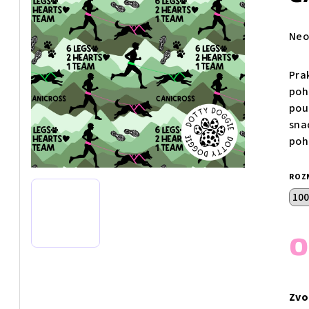
Prů
Neo
hod
pro
Pra
je
poh
0,0
pou
z
sna
5
poh
hvě
ROZ
Měr
cen
Zvo