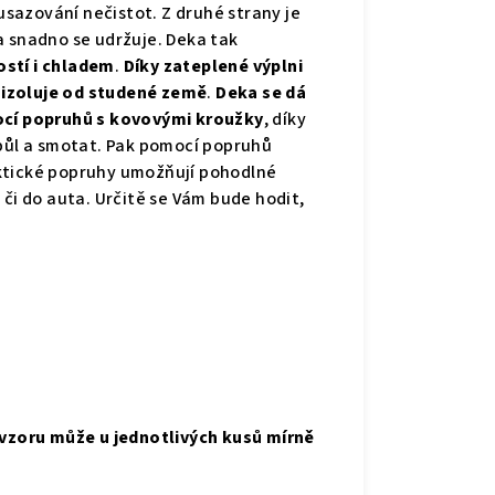
sazování nečistot. Z druhé strany je
 a snadno se udržuje. Deka tak
ostí i chladem
.
Díky zateplené výplni
e izoluje od studené země
.
Deka se dá
mocí popruhů s kovovými kroužky
, díky
apůl a smotat. Pak pomocí popruhů
ktické popruhy umožňují pohodlné
 či do auta.
Určitě se Vám bude hodit,
 vzoru může u jednotlivých kusů mírně