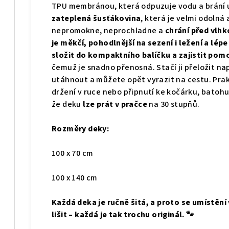
TPU membránou, která odpuzuje vodu a brání u
zateplená šusťákovina
, která je velmi odolná
nepromokne, neprochladne a
chrání před vlhk
je měkčí, pohodlnější na sezení i ležení a lép
složit do kompaktního balíčku a zajistit po
čemuž je snadno přenosná. Stačí ji přeložit n
utáhnout a můžete opět vyrazit na cestu. Pra
držení v ruce nebo připnutí ke kočárku, batohu
že deku
lze prát v pračce
na 30 stupňů.
Rozměry deky:
100 x 70 cm
100 x 140 cm
Každá deka je ručně šitá, a proto se umístění
lišit – každá je tak trochu originál. 🐾