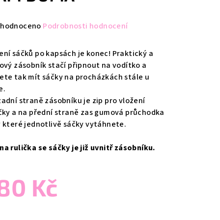
měrné
hodnoceno
Podrobnosti hodnocení
nocení
duktu
ení sáčků po kapsách je konec! Praktický a
lový zásobník stačí připnout na vodítko a
ete tak mít sáčky na procházkách stále u
e.
zadní straně zásobníku je zip pro vložení
zdiček.
ičky a na přední straně zas gumová průchodka
y které jednotlivě sáčky vytáhnete.
na rulička se sáčky je již uvnitř zásobníku.
80 Kč
ná