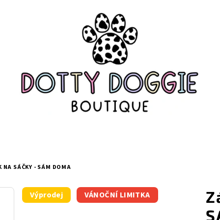
 NA SÁČKY - SÁM DOMA
Z
Výprodej
VÁNOČNÍ LIMITKA
S