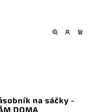
Hledat
Přihlášení
Nákupní
košík
ásobník na sáčky -
ÁM DOMA