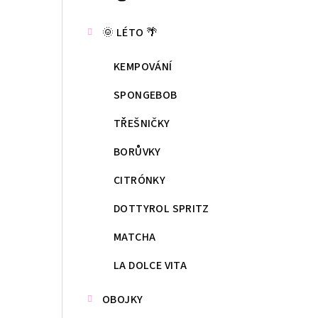
kategorie
s
🌞 LÉTO 🌴
t
KEMPOVÁNÍ
r
a
SPONGEBOB
n
TŘEŠNIČKY
n
BORŮVKY
í
CITRÓNKY
p
DOTTYROL SPRITZ
a
MATCHA
n
LA DOLCE VITA
e
OBOJKY
l