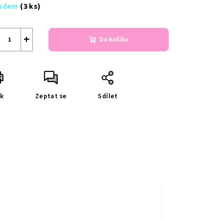
a:
ladem
(3 ks)
+
Do košíku
sk
Zeptat se
Sdílet