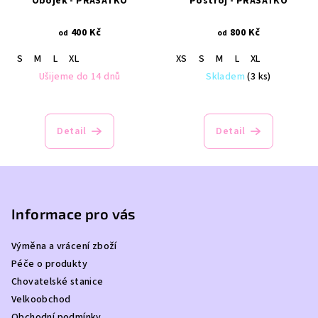
Obojek - PRASÁTKO
Postroj - PRASÁTKO
400 Kč
800 Kč
od
od
S
M
L
XL
XS
S
M
L
XL
Ušijeme do 14 dnů
Skladem
(3 ks)
Detail
Detail
Z
á
p
Informace pro vás
a
Výměna a vrácení zboží
t
Péče o produkty
í
Chovatelské stanice
Velkoobchod
Obchodní podmínky