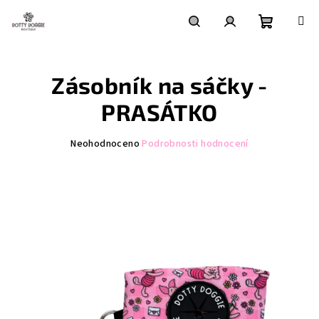
Přejít
na
obsah
Nákupní
Hledat
Přihlášení
Zásobník na sáčky -
košík
PRASÁTKO
Průměrné
Neohodnoceno
Podrobnosti hodnocení
hodnocení
produktu
je
0,0
z
5
hvězdiček.