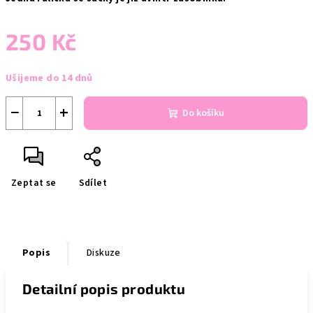
250 Kč
Měrná
Ušijeme do 14 dnů
cena:
−
+
Do košíku
Zeptat se
Sdílet
Popis
Diskuze
Detailní popis produktu