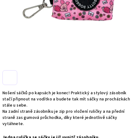
Nošení sáčků po kapsách je konec! Praktický a stylový zásobník
stačí připnout na vodítko a budete tak mít sáčky na procházkách
stále u sebe.
Na zadní straně zásobníku je zip pro vložení ruličky a na přední
straně zas gumová průchodka, díky které jednotlivě sáčky
vytáhnete.
Jedna rulička se sáčky je již uvnitř zásobníku.