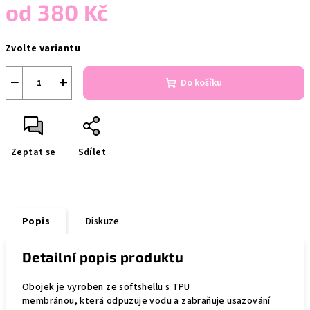
od
380 Kč
Měrná
Zvolte variantu
cena:
−
+
Do košíku
Zeptat se
Sdílet
Popis
Diskuze
Detailní popis produktu
Obojek je
vyroben ze softshellu s TPU
membránou,
která
odpuzuje vodu a zabraňuje usazování