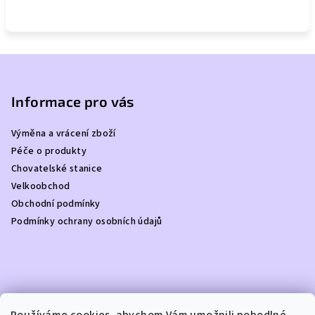
Z
á
p
Informace pro vás
a
Výměna a vrácení zboží
t
Péče o produkty
í
Chovatelské stanice
Velkoobchod
Obchodní podmínky
Podmínky ochrany osobních údajů
Kontakt