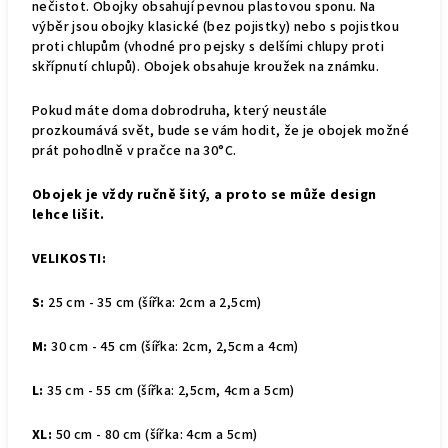
nečistot
. Obojky obsahují pevnou plastovou sponu. Na
výběr jsou obojky klasické (bez pojistky) nebo s pojistkou
proti chlupům (vhodné pro pejsky s delšími chlupy proti
skřípnutí chlupů). Obojek obsahuje kroužek na známku.
Pokud máte doma dobrodruha, který neustále
prozkoumává svět, bude se vám hodit, že je obojek možné
prát pohodlně v pračce na 30°C.
Obojek je vždy ručně šitý, a proto se může design
lehce lišit.
VELIKOSTI:
S:
25 cm - 35 cm (šířka: 2cm a 2,5cm)
M:
30 cm - 45 cm (šířka: 2cm, 2,5cm a 4cm)
L:
35
cm - 55 cm (šířka: 2,5cm, 4cm a 5cm)
XL:
50 cm - 80 cm (šířka: 4cm a 5cm)