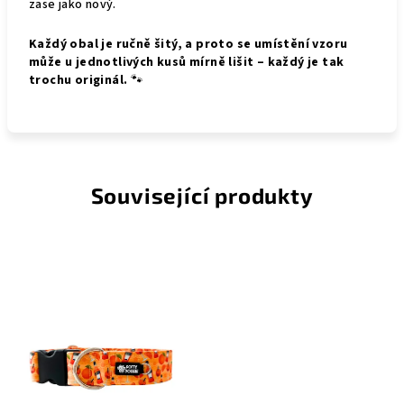
zase jako nový.
Každý obal je ručně šitý, a proto se umístění vzoru
může u jednotlivých kusů mírně lišit – každý je tak
trochu originál.
🐾
Související produkty