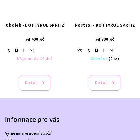
Obojek - DOTTYROL SPRITZ
Postroj - DOTTYROL SPRITZ
400 Kč
800 Kč
od
od
S
M
L
XL
XS
S
M
L
XL
Ušijeme do 14 dnů
Skladem
(2 ks)
Průměrné
hodnocení
produktu
Detail
Detail
je
5,0
z
Z
5
á
hvězdiček.
p
Informace pro vás
a
Výměna a vrácení zboží
t