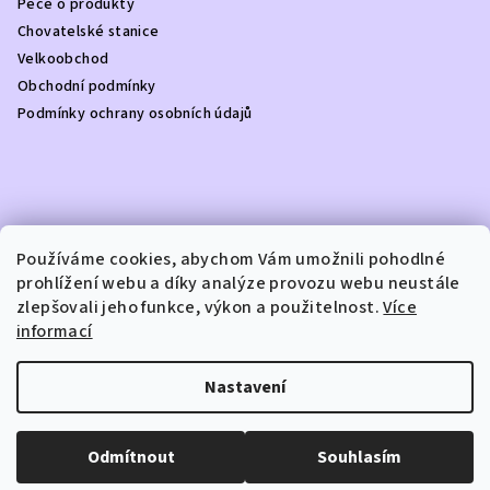
Péče o produkty
í
Chovatelské stanice
Velkoobchod
Obchodní podmínky
Podmínky ochrany osobních údajů
Kontakt
Používáme cookies, abychom Vám umožnili pohodlné
prohlížení webu a díky analýze provozu webu neustále
info
@
dottydoggie.cz
zlepšovali jeho funkce, výkon a použitelnost.
Více
+420739459984
informací
Nastavení
Copyright 2026
DOTTY DOGGIE
. Všechna práva vyhrazena.
Odmítnout
Souhlasím
Vytvořil Shoptet