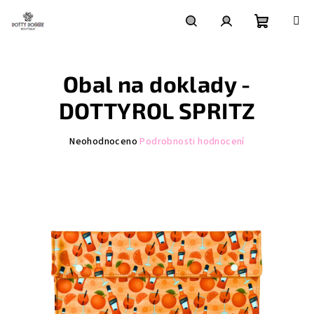
Přejít
na
obsah
Nákupní
Hledat
Přihlášení
Obal na doklady -
košík
DOTTYROL SPRITZ
Průměrné
Neohodnoceno
Podrobnosti hodnocení
hodnocení
produktu
je
0,0
z
5
hvězdiček.