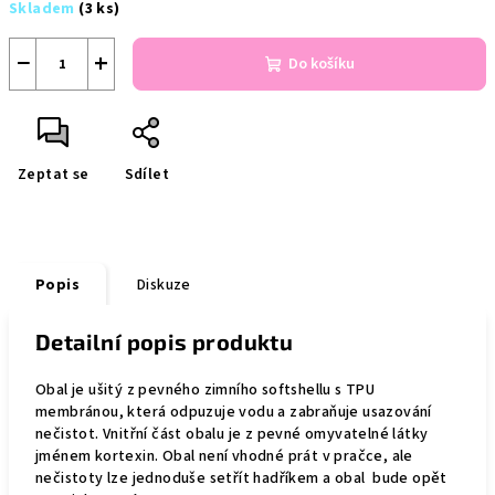
Skladem
(3 ks)
cena:
−
+
Do košíku
Zeptat se
Sdílet
Popis
Diskuze
Detailní popis produktu
Obal je
ušitý z pevného zimního softshellu s TPU
membránou,
která
odpuzuje vodu a zabraňuje usazování
nečistot. Vnitřní část obalu je z pevné omyvatelné látky
jménem kortexin. Obal není vhodné prát v pračce, ale
nečistoty lze jednoduše setřít hadříkem a obal bude opět