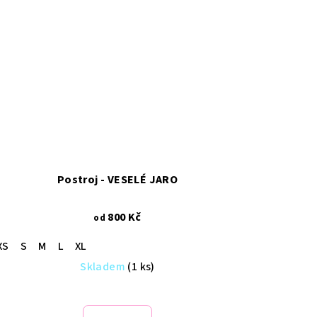
Postroj - VESELÉ JARO
800 Kč
od
XS
S
M
L
XL
Skladem
(1 ks)