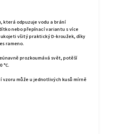
u, která odpuzuje vodu a brání
ítko nebo přepínací variantu s více
ukojeti všitý praktický D-kroužek, díky
řes rameno.
eúnavně prozkoumává svět, potěší
0 °C.
ní vzoru může u jednotlivých kusů mírně