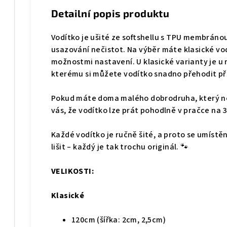
Detailní popis produktu
Vodítko je ušité ze softshellu s TPU membráno
usazování nečistot. Na výběr máte klasické vod
možnostmi nastavení. U klasické varianty je u r
kterému si můžete vodítko snadno přehodit p
Pokud máte doma malého dobrodruha, který n
vás, že vodítko lze prát pohodlně v pračce na 3
Každé vodítko je ručně šité, a proto se umístě
lišit – každý je tak trochu originál. 🐾
VELIKOSTI:
Klasické
120cm (šířka: 2cm, 2,5cm)