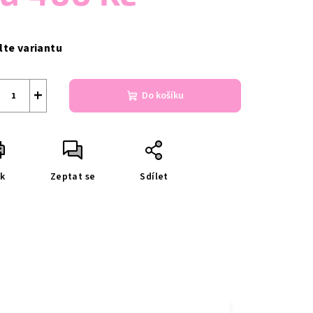
ná
a:
lte variantu
+
Do košíku
sk
Zeptat se
Sdílet