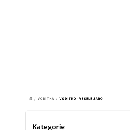
Přejít
na
obsah
/
VODÍTKA
/
VODÍTKO - VESELÉ JARO
DOMŮ
P
o
Kategorie
Přeskočit