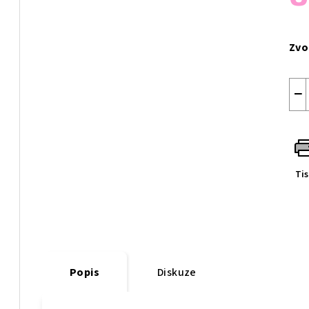
Měr
cen
Zvo
−
Ti
Popis
Diskuze