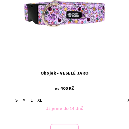
Obojek - VESELÉ JARO
400 Kč
od
S
M
L
XL
Ušijeme do 14 dnů