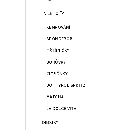
kategorie
s
🌞 LÉTO 🌴
t
KEMPOVÁNÍ
r
a
SPONGEBOB
n
TŘEŠNIČKY
n
BORŮVKY
í
CITRÓNKY
p
DOTTYROL SPRITZ
a
MATCHA
n
LA DOLCE VITA
e
OBOJKY
l