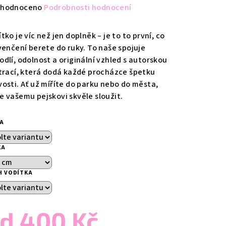
měrné
hodnoceno
Podrobnosti hodnocení
nocení
duktu
tko je víc než jen doplněk – je to to první, co
 venčení berete do ruky. To naše spojuje
odlí, odolnost a originální vzhled s autorskou
strací, která dodá každé procházce špetku
vosti. Ať už míříte do parku nebo do města,
zdiček.
e vašemu pejskovi skvěle sloužit.
KA
KA
H VODÍTKA
od
400 Kč