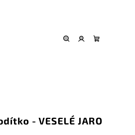
Hledat
Přihlášení
Nákupní
košík
odítko - VESELÉ JARO